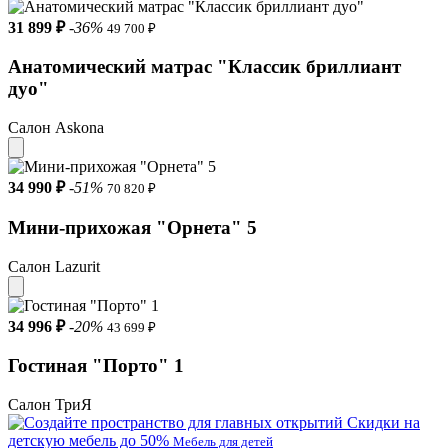
31 899 ₽
-36%
49 700 ₽
Анатомический матрас "Классик бриллиант
дуо"
Салон Askona
34 990 ₽
-51%
70 820 ₽
Мини-прихожая "Орнета" 5
Салон Lazurit
34 996 ₽
-20%
43 699 ₽
Гостиная "Порто" 1
Салон ТриЯ
Скидки на
детскую мебель до 50%
Мебель для детей