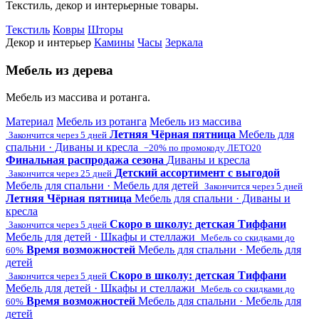
Текстиль, декор и интерьерные товары.
Текстиль
Ковры
Шторы
Декор и интерьер
Камины
Часы
Зеркала
Мебель из дерева
Мебель из массива и ротанга.
Материал
Мебель из ротанга
Мебель из массива
Летняя Чёрная пятница
Мебель для
Закончится через 5 дней
спальни · Диваны и кресла
−20% по промокоду ЛЕТО20
Финальная распродажа сезона
Диваны и кресла
Детский ассортимент с выгодой
Закончится через 25 дней
Мебель для спальни · Мебель для детей
Закончится через 5 дней
Летняя Чёрная пятница
Мебель для спальни · Диваны и
кресла
Скоро в школу: детская Тиффани
Закончится через 5 дней
Мебель для детей · Шкафы и стеллажи
Мебель со скидками до
Время возможностей
Мебель для спальни · Мебель для
60%
детей
Скоро в школу: детская Тиффани
Закончится через 5 дней
Мебель для детей · Шкафы и стеллажи
Мебель со скидками до
Время возможностей
Мебель для спальни · Мебель для
60%
детей