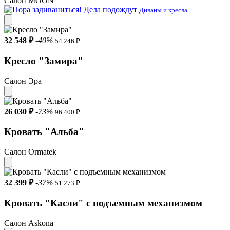
Салон MOON
Диваны и кресла
32 548 ₽
-40%
54 246 ₽
Кресло "Замира"
Салон Эра
26 030 ₽
-73%
96 400 ₽
Кровать "Альба"
Салон Ormatek
32 399 ₽
-37%
51 273 ₽
Кровать "Касли" с подъемным механизмом
Салон Askona