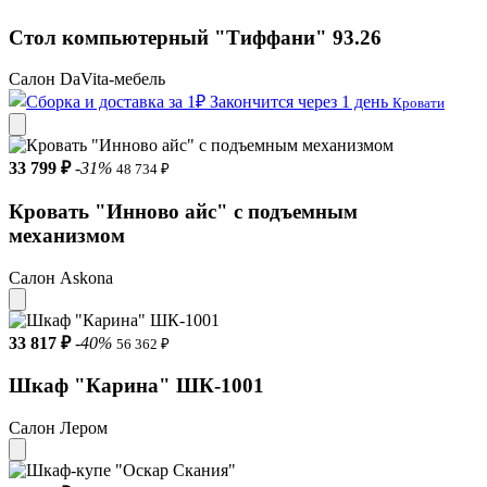
Стол компьютерный "Тиффани" 93.26
Салон DaVita-мебель
Закончится через 1 день
Кровати
33 799 ₽
-31%
48 734 ₽
Кровать "Инново айс" с подъемным
механизмом
Салон Askona
33 817 ₽
-40%
56 362 ₽
Шкаф "Карина" ШК-1001
Салон Лером