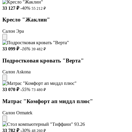
33 127 ₽
-40%
55 212 ₽
Кресло "Жаклин"
Салон Эра
33 099 ₽
-16%
39 482 ₽
Подростковая кровать "Верта"
Салон Askona
33 070 ₽
-55%
73 480 ₽
Матрас "Комфорт ап миддл плюс"
Салон Ormatek
33 782 ₽
-30%
48 260 ₽