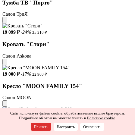
Тумба ТВ "Порто"
Салон ТриЯ
19 099 ₽
-24%
25 210 ₽
Кровать "Стори"
Салон Askona
19 000 ₽
-17%
22 900 ₽
Кресло "MOON FAMILY 154"
Салон MOON
Сайт использует файлы cookie, обрабатываемые вашим браузером.
18 990 ₽
-43%
33 520 ₽
Подробнее об этом вы можете узнать в
Политике cookie
.
Стул "Роберт" поворотный 360
Принять
Настроить
Отклонить