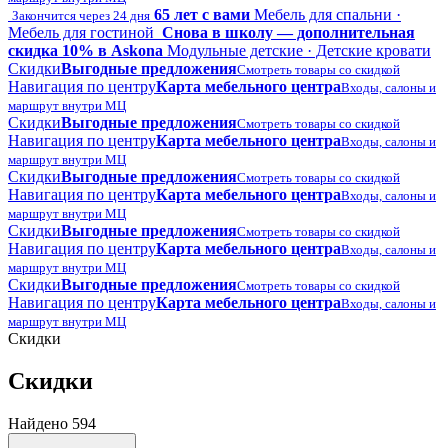
65 лет с вами
Мебель для спальни ·
Закончится через 24 дня
Мебель для гостиной
Снова в школу — дополнительная
скидка 10% в Askona
Модульные детские · Детские кровати
Скидки
Выгодные предложения
Смотреть товары со скидкой
Навигация по центру
Карта мебельного центра
Входы, салоны и
маршрут внутри МЦ
Скидки
Выгодные предложения
Смотреть товары со скидкой
Навигация по центру
Карта мебельного центра
Входы, салоны и
маршрут внутри МЦ
Скидки
Выгодные предложения
Смотреть товары со скидкой
Навигация по центру
Карта мебельного центра
Входы, салоны и
маршрут внутри МЦ
Скидки
Выгодные предложения
Смотреть товары со скидкой
Навигация по центру
Карта мебельного центра
Входы, салоны и
маршрут внутри МЦ
Скидки
Выгодные предложения
Смотреть товары со скидкой
Навигация по центру
Карта мебельного центра
Входы, салоны и
маршрут внутри МЦ
Скидки
Скидки
Найдено 594