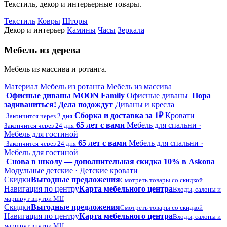
Текстиль, декор и интерьерные товары.
Текстиль
Ковры
Шторы
Декор и интерьер
Камины
Часы
Зеркала
Мебель из дерева
Мебель из массива и ротанга.
Материал
Мебель из ротанга
Мебель из массива
Офисные диваны MOON Family
Офисные диваны
Пора
задиваниться! Дела подождут
Диваны и кресла
Сборка и доставка за 1₽
Кровати
Закончится через 2 дня
65 лет с вами
Мебель для спальни ·
Закончится через 24 дня
Мебель для гостиной
65 лет с вами
Мебель для спальни ·
Закончится через 24 дня
Мебель для гостиной
Снова в школу — дополнительная скидка 10% в Askona
Модульные детские · Детские кровати
Скидки
Выгодные предложения
Смотреть товары со скидкой
Навигация по центру
Карта мебельного центра
Входы, салоны и
маршрут внутри МЦ
Скидки
Выгодные предложения
Смотреть товары со скидкой
Навигация по центру
Карта мебельного центра
Входы, салоны и
маршрут внутри МЦ