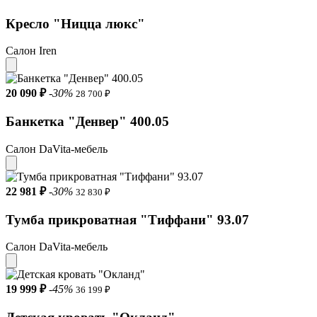
Кресло "Ницца люкс"
Салон Iren
20 090 ₽
-30%
28 700 ₽
Банкетка "Денвер" 400.05
Салон DaVita-мебель
22 981 ₽
-30%
32 830 ₽
Тумба прикроватная "Тиффани" 93.07
Салон DaVita-мебель
19 999 ₽
-45%
36 199 ₽