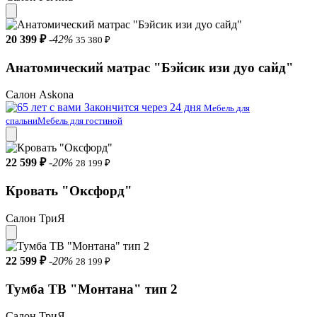
20 399 ₽
-42%
35 380 ₽
Анатомический матрас "Бэйсик изи дуо сайд"
Салон Askona
Закончится через 24 дня
Мебель для
спальни
Мебель для гостиной
22 599 ₽
-20%
28 199 ₽
Кровать "Оксфорд"
Салон ТриЯ
22 599 ₽
-20%
28 199 ₽
Тумба ТВ "Монтана" тип 2
Салон ТриЯ