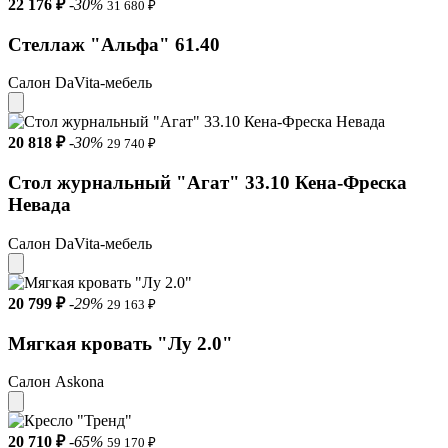
22 176 ₽
-30%
31 680 ₽
Стеллаж "Альфа" 61.40
Салон DaVita-мебель
20 818 ₽
-30%
29 740 ₽
Стол журнальный "Агат" 33.10 Кена-Фреска
Невада
Салон DaVita-мебель
20 799 ₽
-29%
29 163 ₽
Мягкая кровать "Лу 2.0"
Салон Askona
20 710 ₽
-65%
59 170 ₽