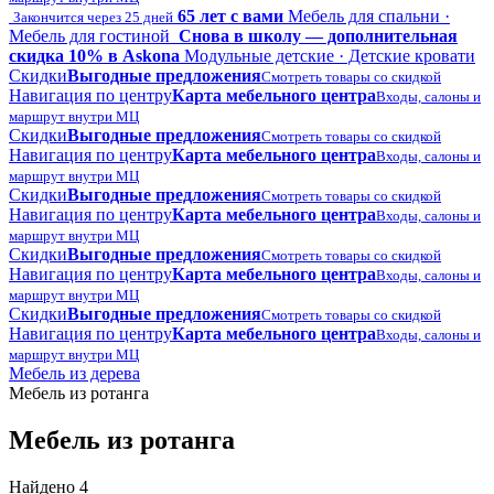
65 лет с вами
Мебель для спальни ·
Закончится через 25 дней
Мебель для гостиной
Снова в школу — дополнительная
скидка 10% в Askona
Модульные детские · Детские кровати
Скидки
Выгодные предложения
Смотреть товары со скидкой
Навигация по центру
Карта мебельного центра
Входы, салоны и
маршрут внутри МЦ
Скидки
Выгодные предложения
Смотреть товары со скидкой
Навигация по центру
Карта мебельного центра
Входы, салоны и
маршрут внутри МЦ
Скидки
Выгодные предложения
Смотреть товары со скидкой
Навигация по центру
Карта мебельного центра
Входы, салоны и
маршрут внутри МЦ
Скидки
Выгодные предложения
Смотреть товары со скидкой
Навигация по центру
Карта мебельного центра
Входы, салоны и
маршрут внутри МЦ
Скидки
Выгодные предложения
Смотреть товары со скидкой
Навигация по центру
Карта мебельного центра
Входы, салоны и
маршрут внутри МЦ
Мебель из дерева
Мебель из ротанга
Мебель из ротанга
Найдено 4