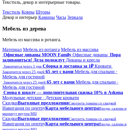
Текстиль, декор и интерьерные товары.
Текстиль
Ковры
Шторы
Декор и интерьер
Камины
Часы
Зеркала
Мебель из дерева
Мебель из массива и ротанга.
Материал
Мебель из ротанга
Мебель из массива
Офисные диваны MOON Family
Офисные диваны
Пора
задиваниться! Дела подождут
Диваны и кресла
Сборка и доставка за 1₽
Кровати
Закончится через 3 дня
65 лет с вами
Мебель для спальни ·
Закончится через 25 дней
Мебель для гостиной
65 лет с вами
Мебель для спальни ·
Закончится через 25 дней
Мебель для гостиной
Снова в школу — дополнительная скидка 10% в Askona
Модульные детские · Детские кровати
Скидки
Выгодные предложения
Смотреть товары со скидкой
Навигация по центру
Карта мебельного центра
Входы, салоны и
маршрут внутри МЦ
Скидки
Выгодные предложения
Смотреть товары со скидкой
Навигация по центру
Карта мебельного центра
Входы, салоны и
маршрут внутри МЦ