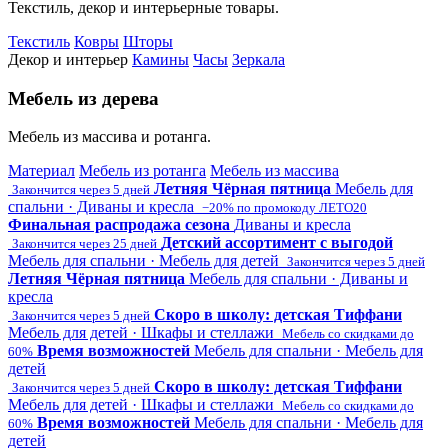
Текстиль, декор и интерьерные товары.
Текстиль
Ковры
Шторы
Декор и интерьер
Камины
Часы
Зеркала
Мебель из дерева
Мебель из массива и ротанга.
Материал
Мебель из ротанга
Мебель из массива
Летняя Чёрная пятница
Мебель для
Закончится через 5 дней
спальни · Диваны и кресла
−20% по промокоду ЛЕТО20
Финальная распродажа сезона
Диваны и кресла
Детский ассортимент с выгодой
Закончится через 25 дней
Мебель для спальни · Мебель для детей
Закончится через 5 дней
Летняя Чёрная пятница
Мебель для спальни · Диваны и
кресла
Скоро в школу: детская Тиффани
Закончится через 5 дней
Мебель для детей · Шкафы и стеллажи
Мебель со скидками до
Время возможностей
Мебель для спальни · Мебель для
60%
детей
Скоро в школу: детская Тиффани
Закончится через 5 дней
Мебель для детей · Шкафы и стеллажи
Мебель со скидками до
Время возможностей
Мебель для спальни · Мебель для
60%
детей