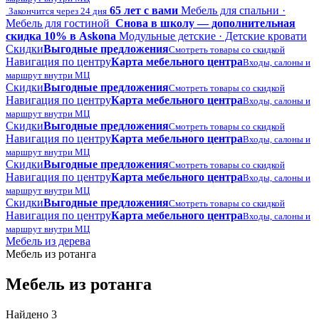
65 лет с вами
Мебель для спальни ·
Закончится через 24 дня
Мебель для гостиной
Снова в школу — дополнительная
скидка 10% в Askona
Модульные детские · Детские кровати
Скидки
Выгодные предложения
Смотреть товары со скидкой
Навигация по центру
Карта мебельного центра
Входы, салоны и
маршрут внутри МЦ
Скидки
Выгодные предложения
Смотреть товары со скидкой
Навигация по центру
Карта мебельного центра
Входы, салоны и
маршрут внутри МЦ
Скидки
Выгодные предложения
Смотреть товары со скидкой
Навигация по центру
Карта мебельного центра
Входы, салоны и
маршрут внутри МЦ
Скидки
Выгодные предложения
Смотреть товары со скидкой
Навигация по центру
Карта мебельного центра
Входы, салоны и
маршрут внутри МЦ
Скидки
Выгодные предложения
Смотреть товары со скидкой
Навигация по центру
Карта мебельного центра
Входы, салоны и
маршрут внутри МЦ
Мебель из дерева
Мебель из ротанга
Мебель из ротанга
Найдено 3