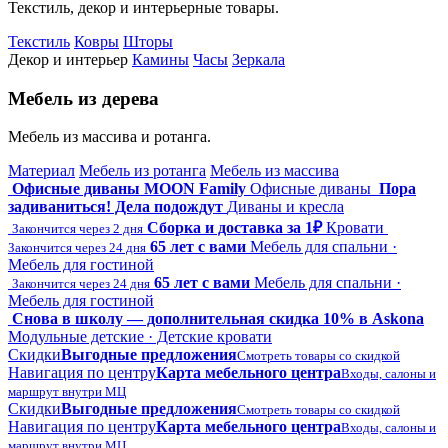
Текстиль, декор и интерьерные товары.
Текстиль
Ковры
Шторы
Декор и интерьер
Камины
Часы
Зеркала
Мебель из дерева
Мебель из массива и ротанга.
Материал
Мебель из ротанга
Мебель из массива
Офисные диваны MOON Family
Офисные диваны
Пора
задиваниться! Дела подождут
Диваны и кресла
Сборка и доставка за 1₽
Кровати
Закончится через 2 дня
65 лет с вами
Мебель для спальни ·
Закончится через 24 дня
Мебель для гостиной
65 лет с вами
Мебель для спальни ·
Закончится через 24 дня
Мебель для гостиной
Снова в школу — дополнительная скидка 10% в Askona
Модульные детские · Детские кровати
Скидки
Выгодные предложения
Смотреть товары со скидкой
Навигация по центру
Карта мебельного центра
Входы, салоны и
маршрут внутри МЦ
Скидки
Выгодные предложения
Смотреть товары со скидкой
Навигация по центру
Карта мебельного центра
Входы, салоны и
маршрут внутри МЦ