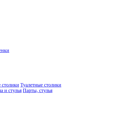
енки
 столики
Туалетные столики
а и стулья
Парты, стулья