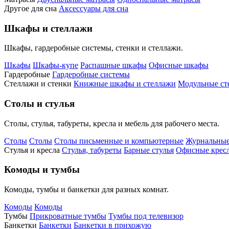
Другое для сна
Аксессуары для сна
Шкафы и стеллажи
Шкафы, гардеробные системы, стенки и стеллажи.
Шкафы
Шкафы-купе
Распашные шкафы
Офисные шкафы
Гардеробные
Гардеробные системы
Стеллажи и стенки
Книжные шкафы и стеллажи
Модульные ст
Столы и стулья
Столы, стулья, табуреты, кресла и мебель для рабочего места.
Столы
Столы
Столы письменные и компьютерные
Журнальные
Стулья и кресла
Стулья, табуреты
Барные стулья
Офисные кресл
Комоды и тумбы
Комоды, тумбы и банкетки для разных комнат.
Комоды
Комоды
Тумбы
Прикроватные тумбы
Тумбы под телевизор
Банкетки
Банкетки
Банкетки в прихожую