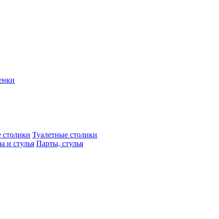
енки
 столики
Туалетные столики
а и стулья
Парты, стулья