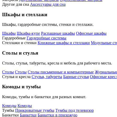
Другое для сна
Аксессуары для сна
Шкафы и стеллажи
Шкафы, гардеробные системы, стенки и стеллажи.
Шкафы
Шкафы-купе
Распашные шкафы
Офисные шкафы
Гардеробные
Гардеробные системы
Стеллажи и стенки
Книжные шкафы и стеллажи
Модульные ст
Столы и стулья
Столы, стулья, табуреты, кресла и мебель для рабочего места.
Столы
Столы
Столы письменные и компьютерные
Журнальные
Стулья и кресла
Стулья, табуреты
Барные стулья
Офисные кресл
Комоды и тумбы
Комоды, тумбы и банкетки для разных комнат.
Комоды
Комоды
Тумбы
Прикроватные тумбы
Тумбы под телевизор
Банкетки
Банкетки
Банкетки в прихожую