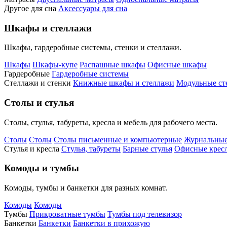
Другое для сна
Аксессуары для сна
Шкафы и стеллажи
Шкафы, гардеробные системы, стенки и стеллажи.
Шкафы
Шкафы-купе
Распашные шкафы
Офисные шкафы
Гардеробные
Гардеробные системы
Стеллажи и стенки
Книжные шкафы и стеллажи
Модульные ст
Столы и стулья
Столы, стулья, табуреты, кресла и мебель для рабочего места.
Столы
Столы
Столы письменные и компьютерные
Журнальные
Стулья и кресла
Стулья, табуреты
Барные стулья
Офисные кресл
Комоды и тумбы
Комоды, тумбы и банкетки для разных комнат.
Комоды
Комоды
Тумбы
Прикроватные тумбы
Тумбы под телевизор
Банкетки
Банкетки
Банкетки в прихожую