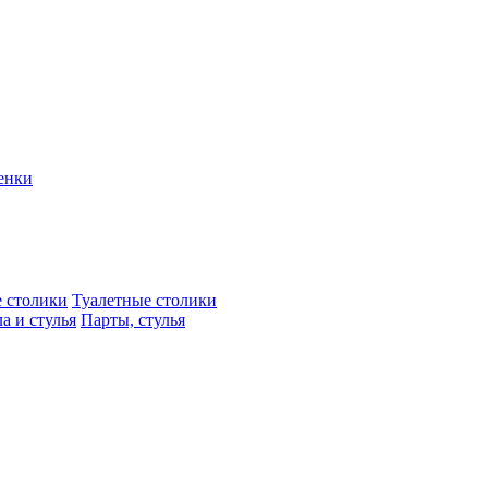
енки
 столики
Туалетные столики
а и стулья
Парты, стулья