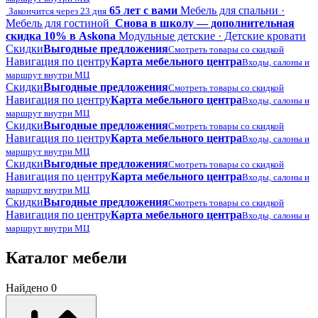
65 лет с вами
Мебель для спальни ·
Закончится через 23 дня
Мебель для гостиной
Снова в школу — дополнительная
скидка 10% в Askona
Модульные детские · Детские кровати
Скидки
Выгодные предложения
Смотреть товары со скидкой
Навигация по центру
Карта мебельного центра
Входы, салоны и
маршрут внутри МЦ
Скидки
Выгодные предложения
Смотреть товары со скидкой
Навигация по центру
Карта мебельного центра
Входы, салоны и
маршрут внутри МЦ
Скидки
Выгодные предложения
Смотреть товары со скидкой
Навигация по центру
Карта мебельного центра
Входы, салоны и
маршрут внутри МЦ
Скидки
Выгодные предложения
Смотреть товары со скидкой
Навигация по центру
Карта мебельного центра
Входы, салоны и
маршрут внутри МЦ
Скидки
Выгодные предложения
Смотреть товары со скидкой
Навигация по центру
Карта мебельного центра
Входы, салоны и
маршрут внутри МЦ
Каталог мебели
Найдено 0