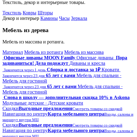
Текстиль, декор и интерьерные товары.
Текстиль
Ковры
Шторы
Декор и интерьер
Камины
Часы
Зеркала
Мебель из дерева
Мебель из массива и ротанга.
Материал
Мебель из ротанга
Мебель из массива
Офисные диваны MOON Family
Офисные диваны
Пора
задиваниться! Дела подождут
Диваны и кресла
Сборка и доставка за 1₽
Кровати
Закончится через 1 день
65 лет с вами
Мебель для спальни ·
Закончится через 23 дня
Мебель для гостиной
65 лет с вами
Мебель для спальни ·
Закончится через 23 дня
Мебель для гостиной
Снова в школу — дополнительная скидка 10% в Askona
Модульные детские · Детские кровати
Скидки
Выгодные предложения
Смотреть товары со скидкой
Навигация по центру
Карта мебельного центра
Входы, салоны и
маршрут внутри МЦ
Скидки
Выгодные предложения
Смотреть товары со скидкой
Навигация по центру
Карта мебельного центра
Входы, салоны и
маршрут внутри МЦ