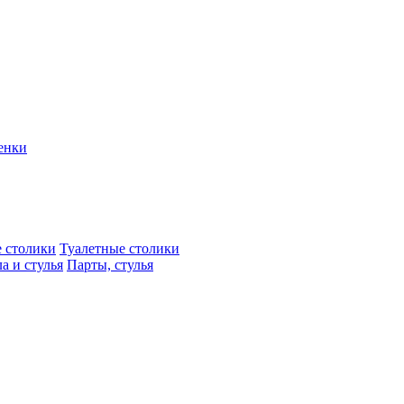
енки
 столики
Туалетные столики
а и стулья
Парты, стулья