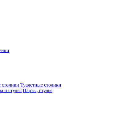
енки
 столики
Туалетные столики
а и стулья
Парты, стулья