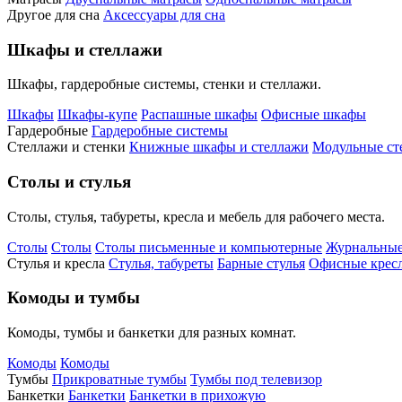
Другое для сна
Аксессуары для сна
Шкафы и стеллажи
Шкафы, гардеробные системы, стенки и стеллажи.
Шкафы
Шкафы-купе
Распашные шкафы
Офисные шкафы
Гардеробные
Гардеробные системы
Стеллажи и стенки
Книжные шкафы и стеллажи
Модульные ст
Столы и стулья
Столы, стулья, табуреты, кресла и мебель для рабочего места.
Столы
Столы
Столы письменные и компьютерные
Журнальные
Стулья и кресла
Стулья, табуреты
Барные стулья
Офисные кресл
Комоды и тумбы
Комоды, тумбы и банкетки для разных комнат.
Комоды
Комоды
Тумбы
Прикроватные тумбы
Тумбы под телевизор
Банкетки
Банкетки
Банкетки в прихожую