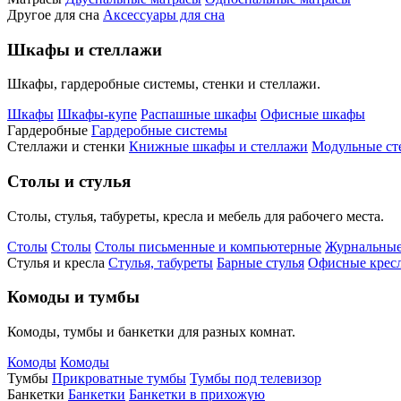
Другое для сна
Аксессуары для сна
Шкафы и стеллажи
Шкафы, гардеробные системы, стенки и стеллажи.
Шкафы
Шкафы-купе
Распашные шкафы
Офисные шкафы
Гардеробные
Гардеробные системы
Стеллажи и стенки
Книжные шкафы и стеллажи
Модульные ст
Столы и стулья
Столы, стулья, табуреты, кресла и мебель для рабочего места.
Столы
Столы
Столы письменные и компьютерные
Журнальные
Стулья и кресла
Стулья, табуреты
Барные стулья
Офисные кресл
Комоды и тумбы
Комоды, тумбы и банкетки для разных комнат.
Комоды
Комоды
Тумбы
Прикроватные тумбы
Тумбы под телевизор
Банкетки
Банкетки
Банкетки в прихожую