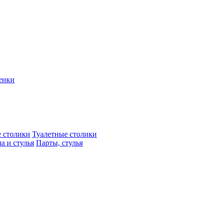
енки
 столики
Туалетные столики
а и стулья
Парты, стулья