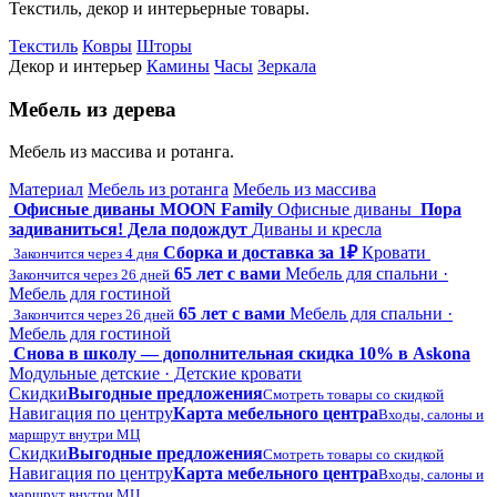
Текстиль, декор и интерьерные товары.
Текстиль
Ковры
Шторы
Декор и интерьер
Камины
Часы
Зеркала
Мебель из дерева
Мебель из массива и ротанга.
Материал
Мебель из ротанга
Мебель из массива
Офисные диваны MOON Family
Офисные диваны
Пора
задиваниться! Дела подождут
Диваны и кресла
Сборка и доставка за 1₽
Кровати
Закончится через 4 дня
65 лет с вами
Мебель для спальни ·
Закончится через 26 дней
Мебель для гостиной
65 лет с вами
Мебель для спальни ·
Закончится через 26 дней
Мебель для гостиной
Снова в школу — дополнительная скидка 10% в Askona
Модульные детские · Детские кровати
Скидки
Выгодные предложения
Смотреть товары со скидкой
Навигация по центру
Карта мебельного центра
Входы, салоны и
маршрут внутри МЦ
Скидки
Выгодные предложения
Смотреть товары со скидкой
Навигация по центру
Карта мебельного центра
Входы, салоны и
маршрут внутри МЦ