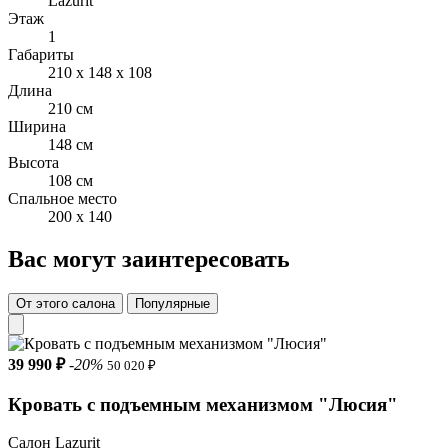
Lazurit
комфортно.
Этаж
1
Материалы и характеристики:
Габариты
210 x 148 x 108
Каркас: ДСП 16 мм, берёзовая фанера 15 мм.
Длина
210 см
Наполнитель мягких элементов: высокопрочный
Ширина
пенополиуретан, синтепон.
148 см
Высота
Обивка: велюр Велютто (100% полиэстер, плотность ткани —
108 см
251,5 г/м2); устойчивость к истиранию — более 60 000
Спальное место
циклов.
200 x 140
Задняя стенка изголовья: техническая ткань.
Вас могут заинтересовать
Основание: решетка из березовых ламелей на 5
металлических регулируемых опорах.
От этого салона
Популярные
Опоры: пластиковые подпятники, высота — 5 мм.
Нагрузка: на одно спальное место — до 120 кг.
39 990 ₽
-20%
50 020 ₽
Рекомендуемая высота матраса: 25 см.
Кровать с подъемным механизмом "Люсия"
Габариты:
Салон Lazurit