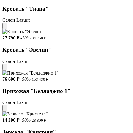
Высота изножья 34 см
Кровать "Тиана"
Материал ножек Пластик
Салон Lazurit
27 790 ₽
-20%
34 750 ₽
Кровать "Эвелин"
Салон Lazurit
76 690 ₽
-50%
153 430 ₽
Прихожая "Белладжио 1"
Салон Lazurit
14 390 ₽
-50%
28 800 ₽
Зеркало "Кристелл"