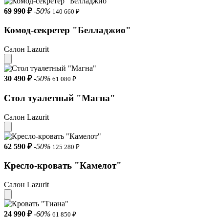
Материал обивки Велюр
69 990 ₽
-50%
140 660 ₽
Нагрузка на одно спальное место до 120 кг
Комод-секретер "Белладжио"
Цвет Бежевый
Салон Lazurit
Гарантия 18 месяцев
Тип кровати Полутороспальные /Двуспальные /Мягкие
30 490 ₽
-50%
61 080 ₽
Подъемный механизм Без механизма
Стол туалетный "Магна"
Оригинальный оттенок Велютто 04
Салон Lazurit
Ящик для хранения Без ящика
Рекомендуемая высота матраса 25 см
62 590 ₽
-50%
125 280 ₽
Расширенная гарантия 36 месяцев при заказе услуг сборки
Кресло-кровать "Камелот"
Высота боковины 34 см
Салон Lazurit
Углубление под матрас 7 см
Просвет над полом Менее 6 см
24 990 ₽
-60%
61 850 ₽