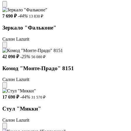
Толщина изголовья: 6 см.
7 690 ₽
-44%
Толщина царги: 5 см.
13 830 ₽
Зеркало "Фальконе"
Высота царги от пола: 34 см.
Просвет под боковой царгой: 3,8 см.
Салон Lazurit
Углубление под матрас: 7 см.
42 090 ₽
-25%
56 080 ₽
Важно знать:
Комод "Монте-Прадо" 8151
Матрас в комплект не входит.
Салон Lazurit
Габариты (В х Ш х Г) 108 x 148 x 210 см
Коллекция Мальва
17 690 ₽
-44%
31 570 ₽
Спальное место 140 х 200
Стул "Микки"
Страна производства Россия
Салон Lazurit
Стиль Современный