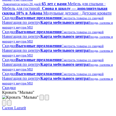
65 лет с вами
Мебель для спальни ·
Закончится через 26 дней
Мебель для гостиной
Снова в школу — дополнительная
скидка 10% в Askona
Модульные детские · Детские кровати
Скидки
Выгодные предложения
Смотреть товары со скидкой
Навигация по центру
Карта мебельного центра
Входы, салоны и
маршрут внутри МЦ
Скидки
Выгодные предложения
Смотреть товары со скидкой
Навигация по центру
Карта мебельного центра
Входы, салоны и
маршрут внутри МЦ
Скидки
Выгодные предложения
Смотреть товары со скидкой
Навигация по центру
Карта мебельного центра
Входы, салоны и
маршрут внутри МЦ
Скидки
Выгодные предложения
Смотреть товары со скидкой
Навигация по центру
Карта мебельного центра
Входы, салоны и
маршрут внутри МЦ
Скидки
Выгодные предложения
Смотреть товары со скидкой
Навигация по центру
Карта мебельного центра
Входы, салоны и
маршрут внутри МЦ
Скидки
Кровать "Мальва"
Салон Lazurit