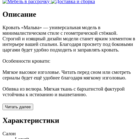
Описание
Кровать «Мальва» — универсальная модель в
минималистическом стиле с геометрической стёжкой.
Строгий и изящный дизайн модели станет ярким элементом в
интерьере вашей спальни. Благодаря просвету под боковыми
царгами будет удобно подходить и заправлять кровать.
Особенности кровати:
Мягкое высокое изголовье. Читать перед сном или смотреть
сериалы будет ещё удобнее благодаря мягкому изголовью.
Обивка из велюра. Мягкая ткань с бархатистой фактурой
устойчива к истиранию и выцветанию.
Ортопедическое основание в комплекте. Представляет собой
Читать далее
решётку, на которую устанавливается матрас подходящего
размера.
Характеристики
Просвет под боковыми царгами. Ноги не будут упираться в
Салон
боковую часть корпуса, поэтому заправлять кровать будет