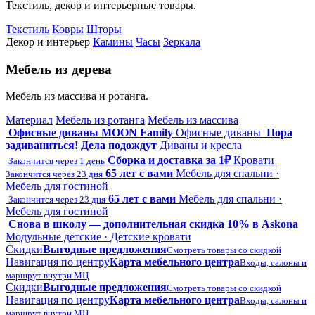
Текстиль, декор и интерьерные товары.
Текстиль
Ковры
Шторы
Декор и интерьер
Камины
Часы
Зеркала
Мебель из дерева
Мебель из массива и ротанга.
Материал
Мебель из ротанга
Мебель из массива
Офисные диваны MOON Family
Офисные диваны
Пора
задиваниться! Дела подождут
Диваны и кресла
Сборка и доставка за 1₽
Кровати
Закончится через 1 день
65 лет с вами
Мебель для спальни ·
Закончится через 23 дня
Мебель для гостиной
65 лет с вами
Мебель для спальни ·
Закончится через 23 дня
Мебель для гостиной
Снова в школу — дополнительная скидка 10% в Askona
Модульные детские · Детские кровати
Скидки
Выгодные предложения
Смотреть товары со скидкой
Навигация по центру
Карта мебельного центра
Входы, салоны и
маршрут внутри МЦ
Скидки
Выгодные предложения
Смотреть товары со скидкой
Навигация по центру
Карта мебельного центра
Входы, салоны и
маршрут внутри МЦ