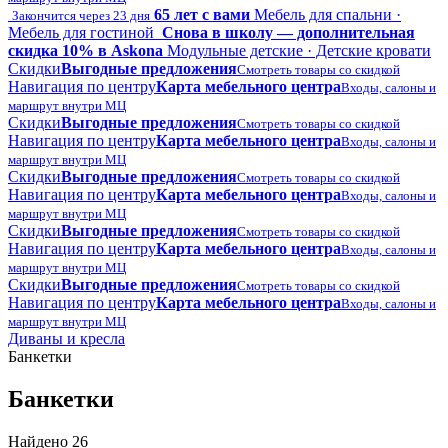
65 лет с вами
Мебель для спальни ·
Закончится через 23 дня
Мебель для гостиной
Снова в школу — дополнительная
скидка 10% в Askona
Модульные детские · Детские кровати
Скидки
Выгодные предложения
Смотреть товары со скидкой
Навигация по центру
Карта мебельного центра
Входы, салоны и
маршрут внутри МЦ
Скидки
Выгодные предложения
Смотреть товары со скидкой
Навигация по центру
Карта мебельного центра
Входы, салоны и
маршрут внутри МЦ
Скидки
Выгодные предложения
Смотреть товары со скидкой
Навигация по центру
Карта мебельного центра
Входы, салоны и
маршрут внутри МЦ
Скидки
Выгодные предложения
Смотреть товары со скидкой
Навигация по центру
Карта мебельного центра
Входы, салоны и
маршрут внутри МЦ
Скидки
Выгодные предложения
Смотреть товары со скидкой
Навигация по центру
Карта мебельного центра
Входы, салоны и
маршрут внутри МЦ
Диваны и кресла
Банкетки
Банкетки
Найдено 26