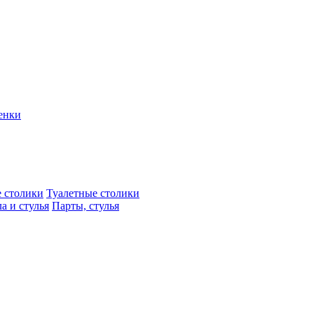
енки
 столики
Туалетные столики
а и стулья
Парты, стулья