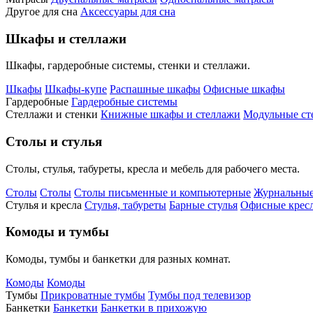
Другое для сна
Аксессуары для сна
Шкафы и стеллажи
Шкафы, гардеробные системы, стенки и стеллажи.
Шкафы
Шкафы-купе
Распашные шкафы
Офисные шкафы
Гардеробные
Гардеробные системы
Стеллажи и стенки
Книжные шкафы и стеллажи
Модульные ст
Столы и стулья
Столы, стулья, табуреты, кресла и мебель для рабочего места.
Столы
Столы
Столы письменные и компьютерные
Журнальные
Стулья и кресла
Стулья, табуреты
Барные стулья
Офисные кресл
Комоды и тумбы
Комоды, тумбы и банкетки для разных комнат.
Комоды
Комоды
Тумбы
Прикроватные тумбы
Тумбы под телевизор
Банкетки
Банкетки
Банкетки в прихожую