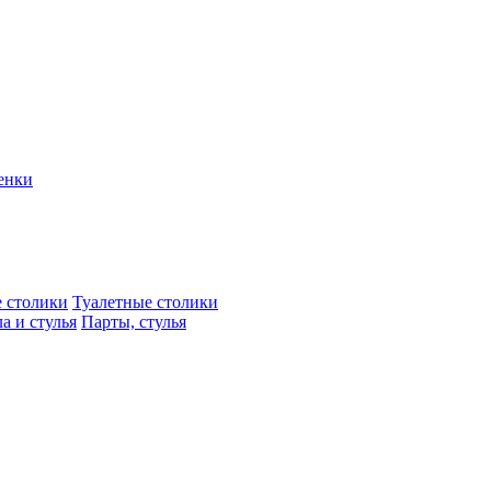
енки
 столики
Туалетные столики
а и стулья
Парты, стулья