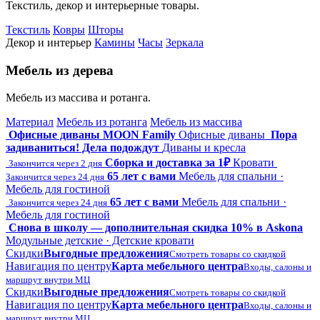
Текстиль, декор и интерьерные товары.
Текстиль
Ковры
Шторы
Декор и интерьер
Камины
Часы
Зеркала
Мебель из дерева
Мебель из массива и ротанга.
Материал
Мебель из ротанга
Мебель из массива
Офисные диваны MOON Family
Офисные диваны
Пора
задиваниться! Дела подождут
Диваны и кресла
Сборка и доставка за 1₽
Кровати
Закончится через 2 дня
65 лет с вами
Мебель для спальни ·
Закончится через 24 дня
Мебель для гостиной
65 лет с вами
Мебель для спальни ·
Закончится через 24 дня
Мебель для гостиной
Снова в школу — дополнительная скидка 10% в Askona
Модульные детские · Детские кровати
Скидки
Выгодные предложения
Смотреть товары со скидкой
Навигация по центру
Карта мебельного центра
Входы, салоны и
маршрут внутри МЦ
Скидки
Выгодные предложения
Смотреть товары со скидкой
Навигация по центру
Карта мебельного центра
Входы, салоны и
маршрут внутри МЦ