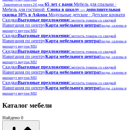
65 лет с вами
Мебель для спальни ·
Закончится через 24 дня
Мебель для гостиной
Снова в школу — дополнительная
скидка 10% в Askona
Модульные детские · Детские кровати
Скидки
Выгодные предложения
Смотреть товары со скидкой
Навигация по центру
Карта мебельного центра
Входы, салоны и
маршрут внутри МЦ
Скидки
Выгодные предложения
Смотреть товары со скидкой
Навигация по центру
Карта мебельного центра
Входы, салоны и
маршрут внутри МЦ
Скидки
Выгодные предложения
Смотреть товары со скидкой
Навигация по центру
Карта мебельного центра
Входы, салоны и
маршрут внутри МЦ
Скидки
Выгодные предложения
Смотреть товары со скидкой
Навигация по центру
Карта мебельного центра
Входы, салоны и
маршрут внутри МЦ
Скидки
Выгодные предложения
Смотреть товары со скидкой
Навигация по центру
Карта мебельного центра
Входы, салоны и
маршрут внутри МЦ
Каталог мебели
Найдено 0