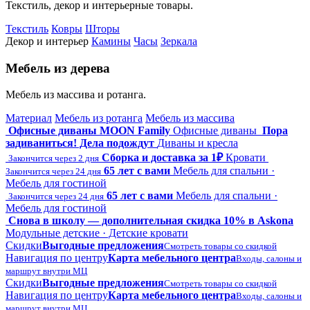
Текстиль, декор и интерьерные товары.
Текстиль
Ковры
Шторы
Декор и интерьер
Камины
Часы
Зеркала
Мебель из дерева
Мебель из массива и ротанга.
Материал
Мебель из ротанга
Мебель из массива
Офисные диваны MOON Family
Офисные диваны
Пора
задиваниться! Дела подождут
Диваны и кресла
Сборка и доставка за 1₽
Кровати
Закончится через 2 дня
65 лет с вами
Мебель для спальни ·
Закончится через 24 дня
Мебель для гостиной
65 лет с вами
Мебель для спальни ·
Закончится через 24 дня
Мебель для гостиной
Снова в школу — дополнительная скидка 10% в Askona
Модульные детские · Детские кровати
Скидки
Выгодные предложения
Смотреть товары со скидкой
Навигация по центру
Карта мебельного центра
Входы, салоны и
маршрут внутри МЦ
Скидки
Выгодные предложения
Смотреть товары со скидкой
Навигация по центру
Карта мебельного центра
Входы, салоны и
маршрут внутри МЦ