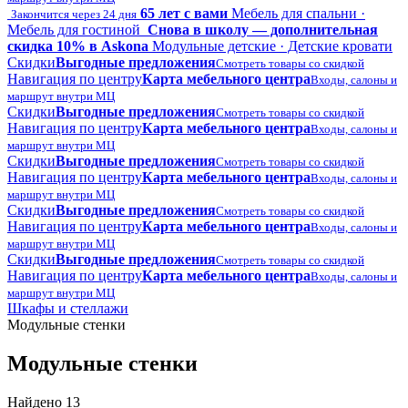
65 лет с вами
Мебель для спальни ·
Закончится через 24 дня
Мебель для гостиной
Снова в школу — дополнительная
скидка 10% в Askona
Модульные детские · Детские кровати
Скидки
Выгодные предложения
Смотреть товары со скидкой
Навигация по центру
Карта мебельного центра
Входы, салоны и
маршрут внутри МЦ
Скидки
Выгодные предложения
Смотреть товары со скидкой
Навигация по центру
Карта мебельного центра
Входы, салоны и
маршрут внутри МЦ
Скидки
Выгодные предложения
Смотреть товары со скидкой
Навигация по центру
Карта мебельного центра
Входы, салоны и
маршрут внутри МЦ
Скидки
Выгодные предложения
Смотреть товары со скидкой
Навигация по центру
Карта мебельного центра
Входы, салоны и
маршрут внутри МЦ
Скидки
Выгодные предложения
Смотреть товары со скидкой
Навигация по центру
Карта мебельного центра
Входы, салоны и
маршрут внутри МЦ
Шкафы и стеллажи
Модульные стенки
Модульные стенки
Найдено 13