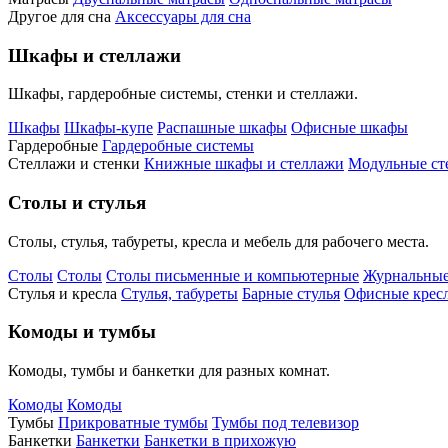
Другое для сна
Аксессуары для сна
Шкафы и стеллажи
Шкафы, гардеробные системы, стенки и стеллажи.
Шкафы
Шкафы-купе
Распашные шкафы
Офисные шкафы
Гардеробные
Гардеробные системы
Стеллажи и стенки
Книжные шкафы и стеллажи
Модульные ст
Столы и стулья
Столы, стулья, табуреты, кресла и мебель для рабочего места.
Столы
Столы
Столы письменные и компьютерные
Журнальные
Стулья и кресла
Стулья, табуреты
Барные стулья
Офисные кресл
Комоды и тумбы
Комоды, тумбы и банкетки для разных комнат.
Комоды
Комоды
Тумбы
Прикроватные тумбы
Тумбы под телевизор
Банкетки
Банкетки
Банкетки в прихожую