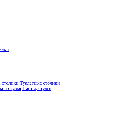
енки
 столики
Туалетные столики
а и стулья
Парты, стулья