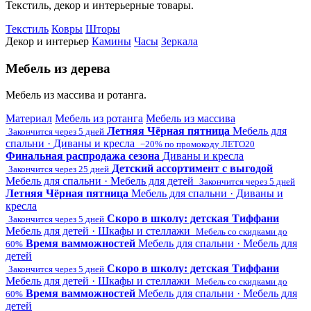
Текстиль, декор и интерьерные товары.
Текстиль
Ковры
Шторы
Декор и интерьер
Камины
Часы
Зеркала
Мебель из дерева
Мебель из массива и ротанга.
Материал
Мебель из ротанга
Мебель из массива
Летняя Чёрная пятница
Мебель для
Закончится через 5 дней
спальни · Диваны и кресла
−20% по промокоду ЛЕТО20
Финальная распродажа сезона
Диваны и кресла
Детский ассортимент с выгодой
Закончится через 25 дней
Мебель для спальни · Мебель для детей
Закончится через 5 дней
Летняя Чёрная пятница
Мебель для спальни · Диваны и
кресла
Скоро в школу: детская Тиффани
Закончится через 5 дней
Мебель для детей · Шкафы и стеллажи
Мебель со скидками до
Время вамможностей
Мебель для спальни · Мебель для
60%
детей
Скоро в школу: детская Тиффани
Закончится через 5 дней
Мебель для детей · Шкафы и стеллажи
Мебель со скидками до
Время вамможностей
Мебель для спальни · Мебель для
60%
детей