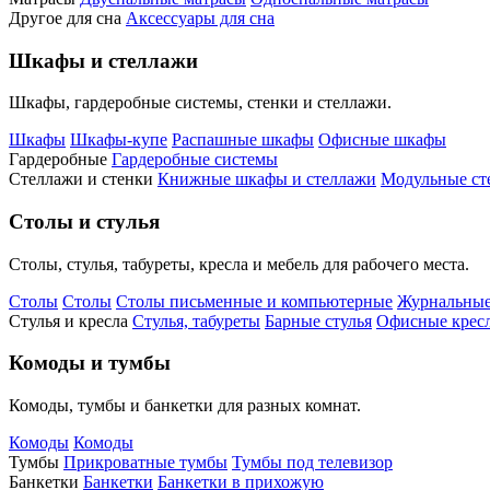
Другое для сна
Аксессуары для сна
Шкафы и стеллажи
Шкафы, гардеробные системы, стенки и стеллажи.
Шкафы
Шкафы-купе
Распашные шкафы
Офисные шкафы
Гардеробные
Гардеробные системы
Стеллажи и стенки
Книжные шкафы и стеллажи
Модульные ст
Столы и стулья
Столы, стулья, табуреты, кресла и мебель для рабочего места.
Столы
Столы
Столы письменные и компьютерные
Журнальные
Стулья и кресла
Стулья, табуреты
Барные стулья
Офисные кресл
Комоды и тумбы
Комоды, тумбы и банкетки для разных комнат.
Комоды
Комоды
Тумбы
Прикроватные тумбы
Тумбы под телевизор
Банкетки
Банкетки
Банкетки в прихожую