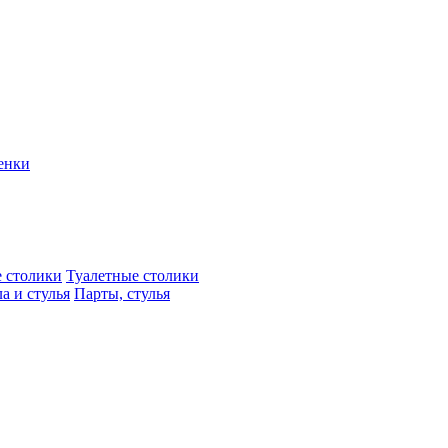
енки
 столики
Туалетные столики
а и стулья
Парты, стулья