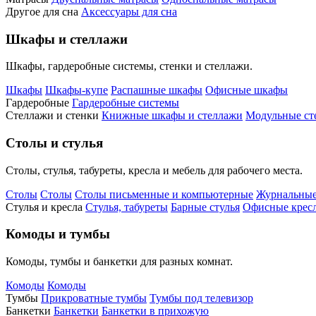
Другое для сна
Аксессуары для сна
Шкафы и стеллажи
Шкафы, гардеробные системы, стенки и стеллажи.
Шкафы
Шкафы-купе
Распашные шкафы
Офисные шкафы
Гардеробные
Гардеробные системы
Стеллажи и стенки
Книжные шкафы и стеллажи
Модульные ст
Столы и стулья
Столы, стулья, табуреты, кресла и мебель для рабочего места.
Столы
Столы
Столы письменные и компьютерные
Журнальные
Стулья и кресла
Стулья, табуреты
Барные стулья
Офисные кресл
Комоды и тумбы
Комоды, тумбы и банкетки для разных комнат.
Комоды
Комоды
Тумбы
Прикроватные тумбы
Тумбы под телевизор
Банкетки
Банкетки
Банкетки в прихожую