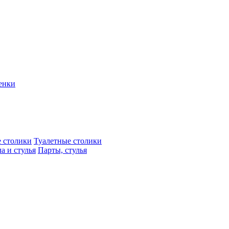
енки
 столики
Туалетные столики
а и стулья
Парты, стулья