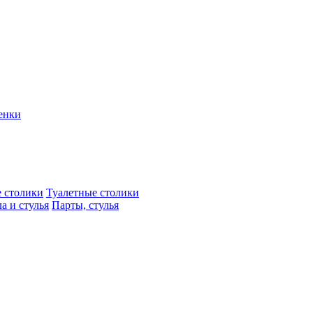
енки
 столики
Туалетные столики
а и стулья
Парты, стулья