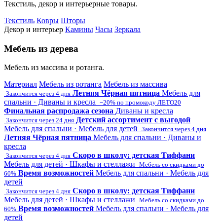
Текстиль, декор и интерьерные товары.
Текстиль
Ковры
Шторы
Декор и интерьер
Камины
Часы
Зеркала
Мебель из дерева
Мебель из массива и ротанга.
Материал
Мебель из ротанга
Мебель из массива
Летняя Чёрная пятница
Мебель для
Закончится через 4 дня
спальни · Диваны и кресла
−20% по промокоду ЛЕТО20
Финальная распродажа сезона
Диваны и кресла
Детский ассортимент с выгодой
Закончится через 24 дня
Мебель для спальни · Мебель для детей
Закончится через 4 дня
Летняя Чёрная пятница
Мебель для спальни · Диваны и
кресла
Скоро в школу: детская Тиффани
Закончится через 4 дня
Мебель для детей · Шкафы и стеллажи
Мебель со скидками до
Время возможностей
Мебель для спальни · Мебель для
60%
детей
Скоро в школу: детская Тиффани
Закончится через 4 дня
Мебель для детей · Шкафы и стеллажи
Мебель со скидками до
Время возможностей
Мебель для спальни · Мебель для
60%
детей