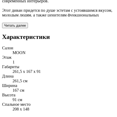
современных интерьеров.
Этот диван придется по душе эстетам с устоявшимся вкусом,
молодым людям, а также ценителям функциональных
решений. Он объединит семью за просмотром кинофильмов,
станет островком притяжения для компании гостей и уютным
Читать далее
пространством для восстановления сил. Пить кофе, читать,
медитировать и просто мечтать — на MOON 117!
Характеристики
Еще одно достоинство дивана — модульность. Соединяя
Салон
эстетику и функциональность, MOON 117 позволяет собрать
MOON
уникальный дизайн, созвучный Вашему стилю и образу
Этаж
жизни. На выбор предлагается несколько вариантов
1
подлокотников:
Габариты
261,5 x 167 x 91
- широкий подлокотник с вместительной емкостью для
Длина
хранения под съемной подушкой, фиксирующейся с помощью
261,5 см
магнитов;
Ширина
167 см
- узкий подлокотник со столешницей и емкостью для
Высота
хранения;
91 см
Спальное место
- узкий подлокотник без декора.
208 x 148
Наши дизайнеры рекомендуют присмотреться к велюру.