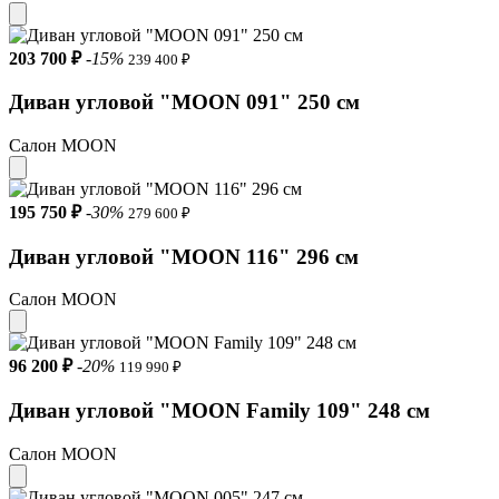
Тип дивана Угловой , Модульный
203 700 ₽
-15%
239 400 ₽
Тип угла Правый
Диван угловой "MOON 091" 250 см
Механизм Дельфин
Салон MOON
Габариты (ШхГхВ) 261.5x167x91 см
Размеры спального места 148x208 см
195 750 ₽
-30%
279 600 ₽
Глубина в разложенном виде 166 см
Диван угловой "MOON 116" 296 см
Глубина посадочного места 60 см
Салон MOON
Глубина посадочного места без подушек 90 см
Высота посадочного места 45 см
96 200 ₽
-20%
119 990 ₽
Высота подлокотника 62 см
Диван угловой "MOON Family 109" 248 см
Каркас Металлокаркас
Салон MOON
Основание Пружинные змейки