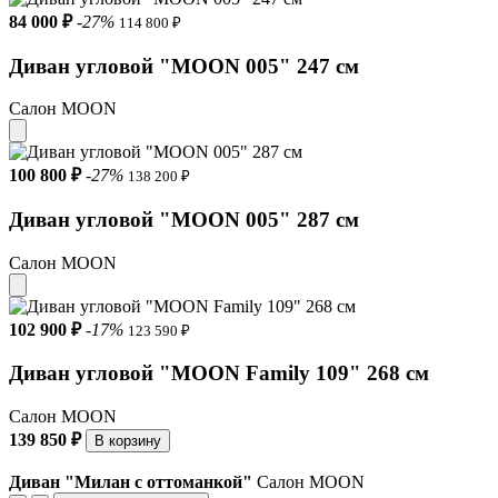
Наполнитель Пенополиуретан (ППУ)
84 000 ₽
-27%
114 800 ₽
Тип материала Велюр
Диван угловой "MOON 005" 247 см
Форма опор Прямоугольные
Салон MOON
Цвет опор Серебро
Просвет над полом (клиренс) 7 см
100 800 ₽
-27%
138 200 ₽
Цвет декора Венге чёрный
Диван угловой "MOON 005" 287 см
Чехол посадочного места Условно-съёмный
Салон MOON
Чехол подушек спинки Съёмный
102 900 ₽
-17%
123 590 ₽
Бельевой короб Входит в комплект
Диван угловой "MOON Family 109" 268 см
Объём бельевого короба 129 л
Декоративные подушки Не входят в комплект (приобретаются
Салон MOON
дополнительно)
139 850 ₽
В корзину
Комплектация (1)66Л v1+Д20 v1+7ПЯ v1+(1)66П v1
Диван "Милан с оттоманкой"
Салон MOON