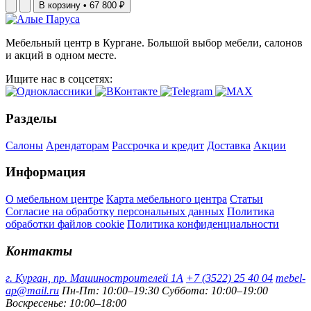
В корзину
•
67 800 ₽
Страна-производитель Россия
Гарантия 18 месяцев
Мебельный центр в Кургане. Большой выбор мебели, салонов
и акций в одном месте.
Дополнительная гарантия 10 лет на металлокаркас
Ищите нас в соцсетях:
Максимальная нагрузка на спальное место 150 кг
Разделы
Салоны
Арендаторам
Рассрочка и кредит
Доставка
Акции
Информация
О мебельном центре
Карта мебельного центра
Статьи
Согласие на обработку персональных данных
Политика
обработки файлов cookie
Политика конфиденциальности
Контакты
г. Курган, пр. Машиностроителей 1А
+7 (3522) 25 40 04
mebel-
ap@mail.ru
Пн-Пт: 10:00–19:30
Суббота: 10:00–19:00
Воскресенье: 10:00–18:00