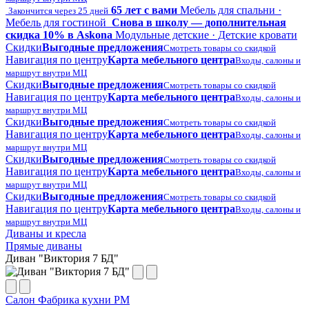
65 лет с вами
Мебель для спальни ·
Закончится через 25 дней
Мебель для гостиной
Снова в школу — дополнительная
скидка 10% в Askona
Модульные детские · Детские кровати
Скидки
Выгодные предложения
Смотреть товары со скидкой
Навигация по центру
Карта мебельного центра
Входы, салоны и
маршрут внутри МЦ
Скидки
Выгодные предложения
Смотреть товары со скидкой
Навигация по центру
Карта мебельного центра
Входы, салоны и
маршрут внутри МЦ
Скидки
Выгодные предложения
Смотреть товары со скидкой
Навигация по центру
Карта мебельного центра
Входы, салоны и
маршрут внутри МЦ
Скидки
Выгодные предложения
Смотреть товары со скидкой
Навигация по центру
Карта мебельного центра
Входы, салоны и
маршрут внутри МЦ
Скидки
Выгодные предложения
Смотреть товары со скидкой
Навигация по центру
Карта мебельного центра
Входы, салоны и
маршрут внутри МЦ
Диваны и кресла
Прямые диваны
Диван "Виктория 7 БД"
Салон Фабрика кухни РМ