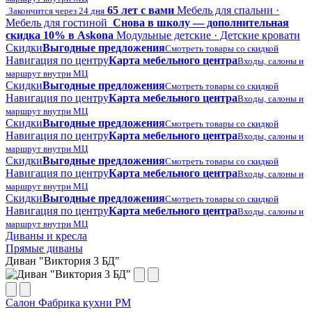
65 лет с вами
Мебель для спальни ·
Закончится через 24 дня
Мебель для гостиной
Снова в школу — дополнительная
скидка 10% в Askona
Модульные детские · Детские кровати
Скидки
Выгодные предложения
Смотреть товары со скидкой
Навигация по центру
Карта мебельного центра
Входы, салоны и
маршрут внутри МЦ
Скидки
Выгодные предложения
Смотреть товары со скидкой
Навигация по центру
Карта мебельного центра
Входы, салоны и
маршрут внутри МЦ
Скидки
Выгодные предложения
Смотреть товары со скидкой
Навигация по центру
Карта мебельного центра
Входы, салоны и
маршрут внутри МЦ
Скидки
Выгодные предложения
Смотреть товары со скидкой
Навигация по центру
Карта мебельного центра
Входы, салоны и
маршрут внутри МЦ
Скидки
Выгодные предложения
Смотреть товары со скидкой
Навигация по центру
Карта мебельного центра
Входы, салоны и
маршрут внутри МЦ
Диваны и кресла
Прямые диваны
Диван "Виктория 3 БД"
Салон Фабрика кухни РМ