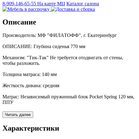
8-909-146-65-55
На карте МЦ
Каталог салона
Описание
Производитель: МФ "ФИЛАТОФФ", г. Екатеринбург
ОПИСАНИЕ: Глубина сиденья 770 мм
Механизм: "Тик-Так" Не требуется отодвигать от стены,
чтобы разложить.
Толщина матраса: 140 мм
Жесткость дивана: средняя
Матрас: Независимый пружинный блок Pocket Spring 120 мм,
ППУ
Возможно заказать этот диван с пружинным блоком Bonnel
Читать далее
120 мм (стоимость ниже)
Характеристики
Каркас: хвойные породы древесины, ЛДСП