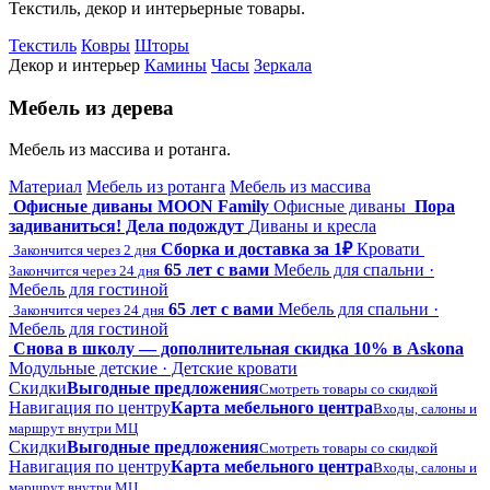
Текстиль, декор и интерьерные товары.
Текстиль
Ковры
Шторы
Декор и интерьер
Камины
Часы
Зеркала
Мебель из дерева
Мебель из массива и ротанга.
Материал
Мебель из ротанга
Мебель из массива
Офисные диваны MOON Family
Офисные диваны
Пора
задиваниться! Дела подождут
Диваны и кресла
Сборка и доставка за 1₽
Кровати
Закончится через 2 дня
65 лет с вами
Мебель для спальни ·
Закончится через 24 дня
Мебель для гостиной
65 лет с вами
Мебель для спальни ·
Закончится через 24 дня
Мебель для гостиной
Снова в школу — дополнительная скидка 10% в Askona
Модульные детские · Детские кровати
Скидки
Выгодные предложения
Смотреть товары со скидкой
Навигация по центру
Карта мебельного центра
Входы, салоны и
маршрут внутри МЦ
Скидки
Выгодные предложения
Смотреть товары со скидкой
Навигация по центру
Карта мебельного центра
Входы, салоны и
маршрут внутри МЦ