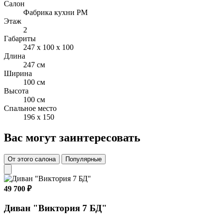
Салон
Бельевой ящик: ЛДСП В ящике предусмотрены отверстия для
Фабрика кухни РМ
вентиляции, обеспечивающие циркуляцию воздуха и
Этаж
продлевающие срок службы дивана.
2
Габариты
Рекомендуемая нагрузка на диван: до 100 кг
247 x 100 x 100
Длина
Опоры: пластиковые
247 см
Ширина
Обивка: под заказ
100 см
Высота
100 см
Спальное место
196 x 150
Вас могут заинтересовать
От этого салона
Популярные
49 700 ₽
Диван "Виктория 7 БД"