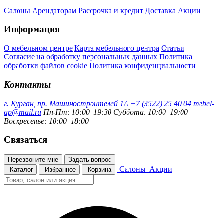
Салоны
Арендаторам
Рассрочка и кредит
Доставка
Акции
Информация
О мебельном центре
Карта мебельного центра
Статьи
Согласие на обработку персональных данных
Политика
обработки файлов cookie
Политика конфиденциальности
Контакты
г. Курган, пр. Машиностроителей 1А
+7 (3522) 25 40 04
mebel-
ap@mail.ru
Пн-Пт: 10:00–19:30
Суббота: 10:00–19:00
Воскресенье: 10:00–18:00
Связаться
Перезвоните мне
Задать вопрос
Салоны
Акции
Каталог
Избранное
Корзина