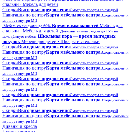
спальни · Мебель для детей
Скидки
Выгодные предложения
Смотреть товары со скидкой
Навигация по центру
Карта мебельного центра
Входы, салоны и
маршрут внутри МЦ
Время вамможностей
Мебель для
Мебель со скидками до 60%
спальни · Мебель для детей
Дополнительная скидка до 15% на
Школьная пора — время выгодных
молодёжную мебель
покупок
Мебель для детей · Шкафы и стеллажи
Скидки
Выгодные предложения
Смотреть товары со скидкой
Навигация по центру
Карта мебельного центра
Входы, салоны и
маршрут внутри МЦ
Скидки
Выгодные предложения
Смотреть товары со скидкой
Навигация по центру
Карта мебельного центра
Входы, салоны и
маршрут внутри МЦ
Скидки
Выгодные предложения
Смотреть товары со скидкой
Навигация по центру
Карта мебельного центра
Входы, салоны и
маршрут внутри МЦ
Скидки
Выгодные предложения
Смотреть товары со скидкой
Навигация по центру
Карта мебельного центра
Входы, салоны и
маршрут внутри МЦ
Скидки
Выгодные предложения
Смотреть товары со скидкой
Навигация по центру
Карта мебельного центра
Входы, салоны и
маршрут внутри МЦ
Диваны и кресла
Прямые диваны