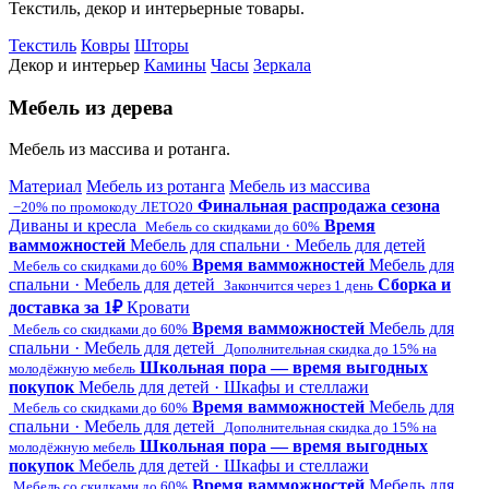
Текстиль, декор и интерьерные товары.
Текстиль
Ковры
Шторы
Декор и интерьер
Камины
Часы
Зеркала
Мебель из дерева
Мебель из массива и ротанга.
Материал
Мебель из ротанга
Мебель из массива
Финальная распродажа сезона
−20% по промокоду ЛЕТО20
Диваны и кресла
Время
Мебель со скидками до 60%
вамможностей
Мебель для спальни · Мебель для детей
Время вамможностей
Мебель для
Мебель со скидками до 60%
спальни · Мебель для детей
Сборка и
Закончится через 1 день
доставка за 1₽
Кровати
Время вамможностей
Мебель для
Мебель со скидками до 60%
спальни · Мебель для детей
Дополнительная скидка до 15% на
Школьная пора — время выгодных
молодёжную мебель
покупок
Мебель для детей · Шкафы и стеллажи
Время вамможностей
Мебель для
Мебель со скидками до 60%
спальни · Мебель для детей
Дополнительная скидка до 15% на
Школьная пора — время выгодных
молодёжную мебель
покупок
Мебель для детей · Шкафы и стеллажи
Время вамможностей
Мебель для
Мебель со скидками до 60%