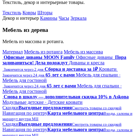
Текстиль, декор и интерьерные товары.
Текстиль
Ковры
Шторы
Декор и интерьер
Камины
Часы
Зеркала
Мебель из дерева
Мебель из массива и ротанга.
Материал
Мебель из ротанга
Мебель из массива
Офисные диваны MOON Family
Офисные диваны
Пора
задиваниться! Дела подождут
Диваны и кресла
Сборка и доставка за 1₽
Кровати
Закончится через 2 дня
65 лет с вами
Мебель для спальни ·
Закончится через 24 дня
Мебель для гостиной
65 лет с вами
Мебель для спальни ·
Закончится через 24 дня
Мебель для гостиной
Снова в школу — дополнительная скидка 10% в Askona
Модульные детские · Детские кровати
Скидки
Выгодные предложения
Смотреть товары со скидкой
Навигация по центру
Карта мебельного центра
Входы, салоны и
маршрут внутри МЦ
Скидки
Выгодные предложения
Смотреть товары со скидкой
Навигация по центру
Карта мебельного центра
Входы, салоны и
маршрут внутри МЦ