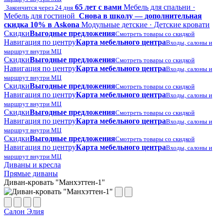
65 лет с вами
Мебель для спальни ·
Закончится через 24 дня
Мебель для гостиной
Снова в школу — дополнительная
скидка 10% в Askona
Модульные детские · Детские кровати
Скидки
Выгодные предложения
Смотреть товары со скидкой
Навигация по центру
Карта мебельного центра
Входы, салоны и
маршрут внутри МЦ
Скидки
Выгодные предложения
Смотреть товары со скидкой
Навигация по центру
Карта мебельного центра
Входы, салоны и
маршрут внутри МЦ
Скидки
Выгодные предложения
Смотреть товары со скидкой
Навигация по центру
Карта мебельного центра
Входы, салоны и
маршрут внутри МЦ
Скидки
Выгодные предложения
Смотреть товары со скидкой
Навигация по центру
Карта мебельного центра
Входы, салоны и
маршрут внутри МЦ
Скидки
Выгодные предложения
Смотреть товары со скидкой
Навигация по центру
Карта мебельного центра
Входы, салоны и
маршрут внутри МЦ
Диваны и кресла
Прямые диваны
Диван-кровать "Манхэттен-1"
Салон Элия