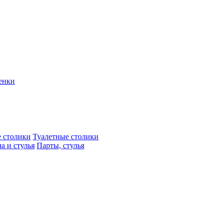
енки
 столики
Туалетные столики
а и стулья
Парты, стулья