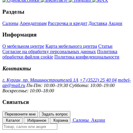
Разделы
Салоны
Арендаторам
Рассрочка и кредит
Доставка
Акции
Информация
О мебельном центре
Карта мебельного центра
Статьи
Согласие на обработку персональных данных
Политика
обработки файлов cookie
Политика конфиденциальности
Контакты
г. Курган, пр. Машиностроителей 1А
+7 (3522) 25 40 04
mebel-
ap@mail.ru
Пн-Пт: 10:00–19:30
Суббота: 10:00–19:00
Воскресенье: 10:00–18:00
Связаться
Перезвоните мне
Задать вопрос
Салоны
Акции
Каталог
Избранное
Корзина