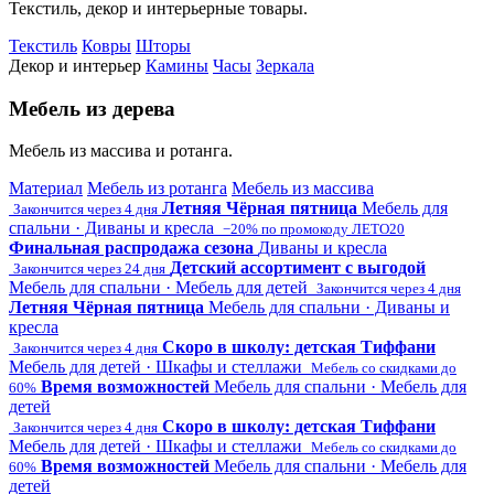
Текстиль, декор и интерьерные товары.
Текстиль
Ковры
Шторы
Декор и интерьер
Камины
Часы
Зеркала
Мебель из дерева
Мебель из массива и ротанга.
Материал
Мебель из ротанга
Мебель из массива
Летняя Чёрная пятница
Мебель для
Закончится через 4 дня
спальни · Диваны и кресла
−20% по промокоду ЛЕТО20
Финальная распродажа сезона
Диваны и кресла
Детский ассортимент с выгодой
Закончится через 24 дня
Мебель для спальни · Мебель для детей
Закончится через 4 дня
Летняя Чёрная пятница
Мебель для спальни · Диваны и
кресла
Скоро в школу: детская Тиффани
Закончится через 4 дня
Мебель для детей · Шкафы и стеллажи
Мебель со скидками до
Время возможностей
Мебель для спальни · Мебель для
60%
детей
Скоро в школу: детская Тиффани
Закончится через 4 дня
Мебель для детей · Шкафы и стеллажи
Мебель со скидками до
Время возможностей
Мебель для спальни · Мебель для
60%
детей