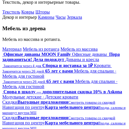
Текстиль, декор и интерьерные товары.
Текстиль
Ковры
Шторы
Декор и интерьер
Камины
Часы
Зеркала
Мебель из дерева
Мебель из массива и ротанга.
Материал
Мебель из ротанга
Мебель из массива
Офисные диваны MOON Family
Офисные диваны
Пора
задиваниться! Дела подождут
Диваны и кресла
Сборка и доставка за 1₽
Кровати
Закончится через 4 дня
65 лет с вами
Мебель для спальни ·
Закончится через 26 дней
Мебель для гостиной
65 лет с вами
Мебель для спальни ·
Закончится через 26 дней
Мебель для гостиной
Снова в школу — дополнительная скидка 10% в Askona
Модульные детские · Детские кровати
Скидки
Выгодные предложения
Смотреть товары со скидкой
Навигация по центру
Карта мебельного центра
Входы, салоны и
маршрут внутри МЦ
Скидки
Выгодные предложения
Смотреть товары со скидкой
Навигация по центру
Карта мебельного центра
Входы, салоны и
маршрут внутри МЦ