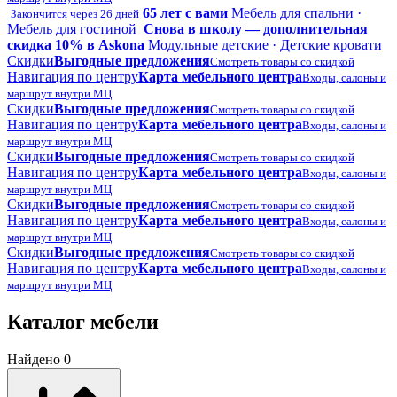
65 лет с вами
Мебель для спальни ·
Закончится через 26 дней
Мебель для гостиной
Снова в школу — дополнительная
скидка 10% в Askona
Модульные детские · Детские кровати
Скидки
Выгодные предложения
Смотреть товары со скидкой
Навигация по центру
Карта мебельного центра
Входы, салоны и
маршрут внутри МЦ
Скидки
Выгодные предложения
Смотреть товары со скидкой
Навигация по центру
Карта мебельного центра
Входы, салоны и
маршрут внутри МЦ
Скидки
Выгодные предложения
Смотреть товары со скидкой
Навигация по центру
Карта мебельного центра
Входы, салоны и
маршрут внутри МЦ
Скидки
Выгодные предложения
Смотреть товары со скидкой
Навигация по центру
Карта мебельного центра
Входы, салоны и
маршрут внутри МЦ
Скидки
Выгодные предложения
Смотреть товары со скидкой
Навигация по центру
Карта мебельного центра
Входы, салоны и
маршрут внутри МЦ
Каталог мебели
Найдено 0