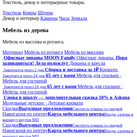
Текстиль, декор и интерьерные товары.
Текстиль
Ковры
Шторы
Декор и интерьер
Камины
Часы
Зеркала
Мебель из дерева
Мебель из массива и ротанга.
Материал
Мебель из ротанга
Мебель из массива
Офисные диваны MOON Family
Офисные диваны
Пора
задиваниться! Дела подождут
Диваны и кресла
Сборка и доставка за 1₽
Кровати
Закончится через 2 дня
65 лет с вами
Мебель для спальни ·
Закончится через 24 дня
Мебель для гостиной
65 лет с вами
Мебель для спальни ·
Закончится через 24 дня
Мебель для гостиной
Снова в школу — дополнительная скидка 10% в Askona
Модульные детские · Детские кровати
Скидки
Выгодные предложения
Смотреть товары со скидкой
Навигация по центру
Карта мебельного центра
Входы, салоны и
маршрут внутри МЦ
Скидки
Выгодные предложения
Смотреть товары со скидкой
Навигация по центру
Карта мебельного центра
Входы, салоны и
маршрут внутри МЦ