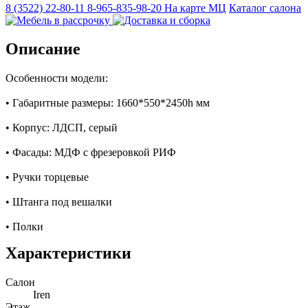
8 (3522) 22-80-11
8-965-835-98-20
На карте МЦ
Каталог салона
Описание
Особенности модели:
• Габаритные размеры: 1660*550*2450h мм
• Корпус: ЛДСП, серый
• Фасады: МДФ с фрезеровкой РИФ
• Ручки торцевые
• Штанга под вешалки
• Полки
Характеристики
Салон
Iren
Этаж