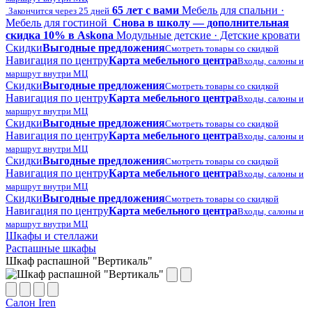
65 лет с вами
Мебель для спальни ·
Закончится через 25 дней
Мебель для гостиной
Снова в школу — дополнительная
скидка 10% в Askona
Модульные детские · Детские кровати
Скидки
Выгодные предложения
Смотреть товары со скидкой
Навигация по центру
Карта мебельного центра
Входы, салоны и
маршрут внутри МЦ
Скидки
Выгодные предложения
Смотреть товары со скидкой
Навигация по центру
Карта мебельного центра
Входы, салоны и
маршрут внутри МЦ
Скидки
Выгодные предложения
Смотреть товары со скидкой
Навигация по центру
Карта мебельного центра
Входы, салоны и
маршрут внутри МЦ
Скидки
Выгодные предложения
Смотреть товары со скидкой
Навигация по центру
Карта мебельного центра
Входы, салоны и
маршрут внутри МЦ
Скидки
Выгодные предложения
Смотреть товары со скидкой
Навигация по центру
Карта мебельного центра
Входы, салоны и
маршрут внутри МЦ
Шкафы и стеллажи
Распашные шкафы
Шкаф распашной "Вертикаль"
Салон Iren