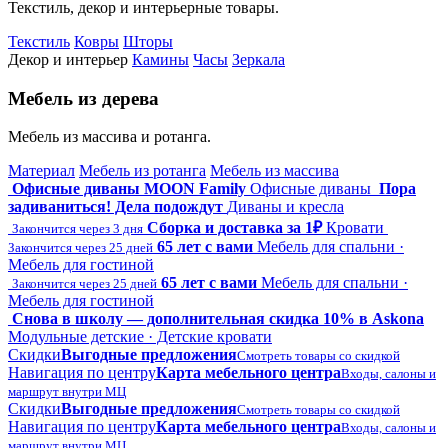
Текстиль, декор и интерьерные товары.
Текстиль
Ковры
Шторы
Декор и интерьер
Камины
Часы
Зеркала
Мебель из дерева
Мебель из массива и ротанга.
Материал
Мебель из ротанга
Мебель из массива
Офисные диваны MOON Family
Офисные диваны
Пора
задиваниться! Дела подождут
Диваны и кресла
Сборка и доставка за 1₽
Кровати
Закончится через 3 дня
65 лет с вами
Мебель для спальни ·
Закончится через 25 дней
Мебель для гостиной
65 лет с вами
Мебель для спальни ·
Закончится через 25 дней
Мебель для гостиной
Снова в школу — дополнительная скидка 10% в Askona
Модульные детские · Детские кровати
Скидки
Выгодные предложения
Смотреть товары со скидкой
Навигация по центру
Карта мебельного центра
Входы, салоны и
маршрут внутри МЦ
Скидки
Выгодные предложения
Смотреть товары со скидкой
Навигация по центру
Карта мебельного центра
Входы, салоны и
маршрут внутри МЦ