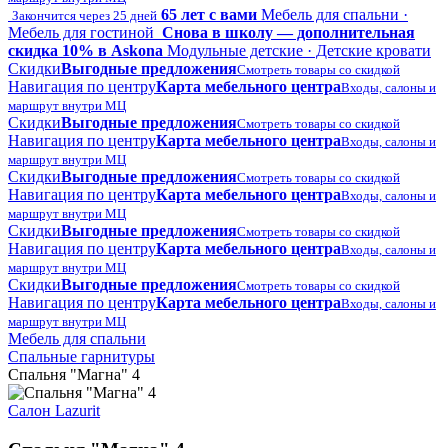
65 лет с вами
Мебель для спальни ·
Закончится через 25 дней
Мебель для гостиной
Снова в школу — дополнительная
скидка 10% в Askona
Модульные детские · Детские кровати
Скидки
Выгодные предложения
Смотреть товары со скидкой
Навигация по центру
Карта мебельного центра
Входы, салоны и
маршрут внутри МЦ
Скидки
Выгодные предложения
Смотреть товары со скидкой
Навигация по центру
Карта мебельного центра
Входы, салоны и
маршрут внутри МЦ
Скидки
Выгодные предложения
Смотреть товары со скидкой
Навигация по центру
Карта мебельного центра
Входы, салоны и
маршрут внутри МЦ
Скидки
Выгодные предложения
Смотреть товары со скидкой
Навигация по центру
Карта мебельного центра
Входы, салоны и
маршрут внутри МЦ
Скидки
Выгодные предложения
Смотреть товары со скидкой
Навигация по центру
Карта мебельного центра
Входы, салоны и
маршрут внутри МЦ
Мебель для спальни
Спальные гарнитуры
Спальня "Магна" 4
Салон Lazurit