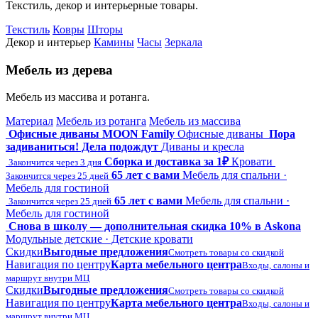
Текстиль, декор и интерьерные товары.
Текстиль
Ковры
Шторы
Декор и интерьер
Камины
Часы
Зеркала
Мебель из дерева
Мебель из массива и ротанга.
Материал
Мебель из ротанга
Мебель из массива
Офисные диваны MOON Family
Офисные диваны
Пора
задиваниться! Дела подождут
Диваны и кресла
Сборка и доставка за 1₽
Кровати
Закончится через 3 дня
65 лет с вами
Мебель для спальни ·
Закончится через 25 дней
Мебель для гостиной
65 лет с вами
Мебель для спальни ·
Закончится через 25 дней
Мебель для гостиной
Снова в школу — дополнительная скидка 10% в Askona
Модульные детские · Детские кровати
Скидки
Выгодные предложения
Смотреть товары со скидкой
Навигация по центру
Карта мебельного центра
Входы, салоны и
маршрут внутри МЦ
Скидки
Выгодные предложения
Смотреть товары со скидкой
Навигация по центру
Карта мебельного центра
Входы, салоны и
маршрут внутри МЦ