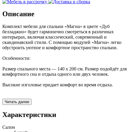
Описание
Комплект мебели для спальни «Магна» в цвете «Дуб
белладжио» будет гармонично смотреться в различных
интерьерах, включая классический, современный и
скандинавский стили. С помощью модулей «Магна» легко
обустроить уютное и комфортное пространство спальни.
Особенности:
Размер спального места — 140 х 200 см. Размер подойдёт для
комфортного сна и отдыха одного или двух человек.
Высокие изголовье придает комфорт во время отдыха.
Основание в комплекте. Представляет собой набор ламелей
для сборки решётки, на которую устанавливается матрас
Читать далее
подходящего размера.
Характеристики
Петли с доводчиками. Двери закрываются плавно и
бесшумно.
Салон