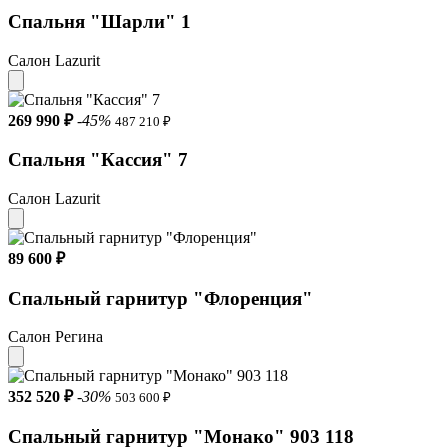
Спальня "Шарли" 1
Гарантия 24 месяца
Оригинальный оттенок Дуб белладжио
Салон Lazurit
Расширенная гарантия 36 месяцев при заказе услуг сборки
269 990 ₽
-45%
487 210 ₽
Спальня "Кассия" 7
Салон Lazurit
89 600 ₽
Спальный гарнитур "Флоренция"
Салон Регина
352 520 ₽
-30%
503 600 ₽
Спальный гарнитур "Монако" 903 118