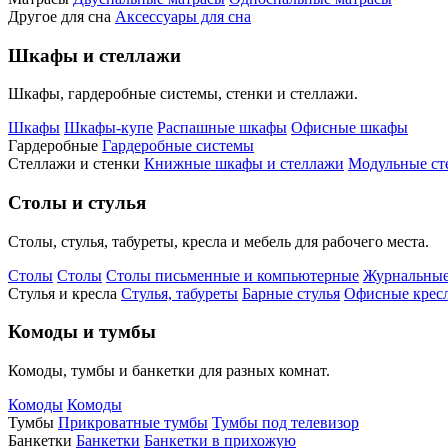
Другое для сна
Аксессуары для сна
Шкафы и стеллажи
Шкафы, гардеробные системы, стенки и стеллажи.
Шкафы
Шкафы-купе
Распашные шкафы
Офисные шкафы
Гардеробные
Гардеробные системы
Стеллажи и стенки
Книжные шкафы и стеллажи
Модульные ст
Столы и стулья
Столы, стулья, табуреты, кресла и мебель для рабочего места.
Столы
Столы
Столы письменные и компьютерные
Журнальные
Стулья и кресла
Стулья, табуреты
Барные стулья
Офисные кресл
Комоды и тумбы
Комоды, тумбы и банкетки для разных комнат.
Комоды
Комоды
Тумбы
Прикроватные тумбы
Тумбы под телевизор
Банкетки
Банкетки
Банкетки в прихожую