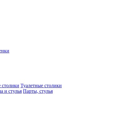
енки
 столики
Туалетные столики
а и стулья
Парты, стулья