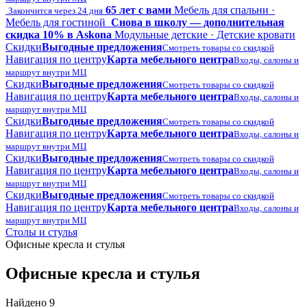
65 лет с вами
Мебель для спальни ·
Закончится через 24 дня
Мебель для гостиной
Снова в школу — дополнительная
скидка 10% в Askona
Модульные детские · Детские кровати
Скидки
Выгодные предложения
Смотреть товары со скидкой
Навигация по центру
Карта мебельного центра
Входы, салоны и
маршрут внутри МЦ
Скидки
Выгодные предложения
Смотреть товары со скидкой
Навигация по центру
Карта мебельного центра
Входы, салоны и
маршрут внутри МЦ
Скидки
Выгодные предложения
Смотреть товары со скидкой
Навигация по центру
Карта мебельного центра
Входы, салоны и
маршрут внутри МЦ
Скидки
Выгодные предложения
Смотреть товары со скидкой
Навигация по центру
Карта мебельного центра
Входы, салоны и
маршрут внутри МЦ
Скидки
Выгодные предложения
Смотреть товары со скидкой
Навигация по центру
Карта мебельного центра
Входы, салоны и
маршрут внутри МЦ
Столы и стулья
Офисные кресла и стулья
Офисные кресла и стулья
Найдено 9