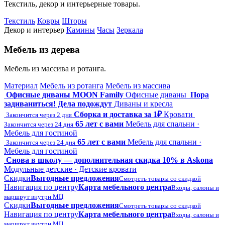
Текстиль, декор и интерьерные товары.
Текстиль
Ковры
Шторы
Декор и интерьер
Камины
Часы
Зеркала
Мебель из дерева
Мебель из массива и ротанга.
Материал
Мебель из ротанга
Мебель из массива
Офисные диваны MOON Family
Офисные диваны
Пора
задиваниться! Дела подождут
Диваны и кресла
Сборка и доставка за 1₽
Кровати
Закончится через 2 дня
65 лет с вами
Мебель для спальни ·
Закончится через 24 дня
Мебель для гостиной
65 лет с вами
Мебель для спальни ·
Закончится через 24 дня
Мебель для гостиной
Снова в школу — дополнительная скидка 10% в Askona
Модульные детские · Детские кровати
Скидки
Выгодные предложения
Смотреть товары со скидкой
Навигация по центру
Карта мебельного центра
Входы, салоны и
маршрут внутри МЦ
Скидки
Выгодные предложения
Смотреть товары со скидкой
Навигация по центру
Карта мебельного центра
Входы, салоны и
маршрут внутри МЦ