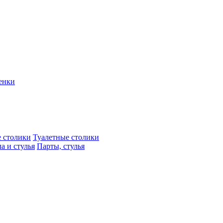
енки
 столики
Туалетные столики
а и стулья
Парты, стулья