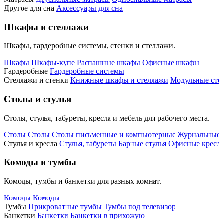
Другое для сна
Аксессуары для сна
Шкафы и стеллажи
Шкафы, гардеробные системы, стенки и стеллажи.
Шкафы
Шкафы-купе
Распашные шкафы
Офисные шкафы
Гардеробные
Гардеробные системы
Стеллажи и стенки
Книжные шкафы и стеллажи
Модульные ст
Столы и стулья
Столы, стулья, табуреты, кресла и мебель для рабочего места.
Столы
Столы
Столы письменные и компьютерные
Журнальные
Стулья и кресла
Стулья, табуреты
Барные стулья
Офисные кресл
Комоды и тумбы
Комоды, тумбы и банкетки для разных комнат.
Комоды
Комоды
Тумбы
Прикроватные тумбы
Тумбы под телевизор
Банкетки
Банкетки
Банкетки в прихожую