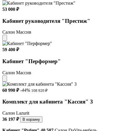
Основные материалы:
53 000 ₽
ЛДСП 16 и 22 мм
Кабинет руководителя "Престиж"
Вес: 80 кг
Салон Массив
Объём: 0.180 м3
59 400 ₽
Кабинет "Перформер"
Салон Массив
60 990 ₽
-44%
108 920 ₽
Комплект для кабинета "Кассия" 3
Салон Lazurit
36 197 ₽
В корзину
Кабинет "Рубин" 40 587
Салон DaVita-мебель