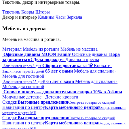
Текстиль, декор и интерьерные товары.
Текстиль
Ковры
Шторы
Декор и интерьер
Камины
Часы
Зеркала
Мебель из дерева
Мебель из массива и ротанга.
Материал
Мебель из ротанга
Мебель из массива
Офисные диваны MOON Family
Офисные диваны
Пора
задиваниться! Дела подождут
Диваны и кресла
Сборка и доставка за 1₽
Кровати
Закончится через 3 дня
65 лет с вами
Мебель для спальни ·
Закончится через 25 дней
Мебель для гостиной
65 лет с вами
Мебель для спальни ·
Закончится через 25 дней
Мебель для гостиной
Снова в школу — дополнительная скидка 10% в Askona
Модульные детские · Детские кровати
Скидки
Выгодные предложения
Смотреть товары со скидкой
Навигация по центру
Карта мебельного центра
Входы, салоны и
маршрут внутри МЦ
Скидки
Выгодные предложения
Смотреть товары со скидкой
Навигация по центру
Карта мебельного центра
Входы, салоны и
маршрут внутри МЦ