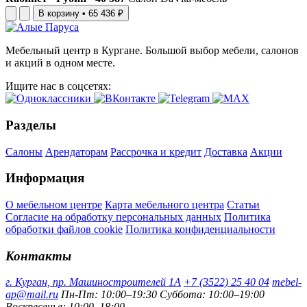
В корзину
•
65 436 ₽
Мебельный центр в Кургане. Большой выбор мебели, салонов
и акций в одном месте.
Ищите нас в соцсетях:
Разделы
Салоны
Арендаторам
Рассрочка и кредит
Доставка
Акции
Информация
О мебельном центре
Карта мебельного центра
Статьи
Согласие на обработку персональных данных
Политика
обработки файлов cookie
Политика конфиденциальности
Контакты
г. Курган, пр. Машиностроителей 1А
+7 (3522) 25 40 04
mebel-
ap@mail.ru
Пн-Пт: 10:00–19:30
Суббота: 10:00–19:00
Воскресенье: 10:00–18:00