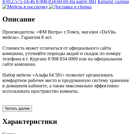
8-912-575-14-46
8-908-834-60-69
На карте МЦ
Каталог салона
Описание
Производитель: «ФМ Витра» г.Томск, магазин «DaVita-
мебель». Гарантия 8 лет.
Стоимость может отличаться от официального сайта
компании, уточняйте периоды акций и скидок по номеру
телефона в г. Кургане 8 908 834 6069 или на официальном
сайте компании.
Набор мебели «Альфа 64 581» позволит организовать
комфортное рабочее место и продуманную систему хранения
в домашнем кабинете, а также максимально эффективно
использовать пространство комнаты.
Устойчивость конструкции придают межсекционные стяжки.
Читать далее
Регулируемые по высоте ножки компенсируют возможные
неровности пола.
Характеристики
«Альфа 64 581» является частью модульной коллекции