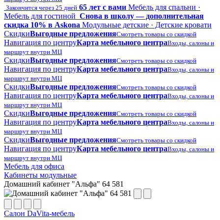
65 лет с вами
Мебель для спальни ·
Закончится через 25 дней
Мебель для гостиной
Снова в школу — дополнительная
скидка 10% в Askona
Модульные детские · Детские кровати
Скидки
Выгодные предложения
Смотреть товары со скидкой
Навигация по центру
Карта мебельного центра
Входы, салоны и
маршрут внутри МЦ
Скидки
Выгодные предложения
Смотреть товары со скидкой
Навигация по центру
Карта мебельного центра
Входы, салоны и
маршрут внутри МЦ
Скидки
Выгодные предложения
Смотреть товары со скидкой
Навигация по центру
Карта мебельного центра
Входы, салоны и
маршрут внутри МЦ
Скидки
Выгодные предложения
Смотреть товары со скидкой
Навигация по центру
Карта мебельного центра
Входы, салоны и
маршрут внутри МЦ
Скидки
Выгодные предложения
Смотреть товары со скидкой
Навигация по центру
Карта мебельного центра
Входы, салоны и
маршрут внутри МЦ
Мебель для офиса
Кабинеты модульные
Домашний кабинет "Альфа" 64 581
Салон DaVita-мебель