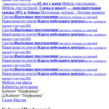
65 лет с вами
Мебель для спальни ·
Закончится через 24 дня
Мебель для гостиной
Снова в школу — дополнительная
скидка 10% в Askona
Модульные детские · Детские кровати
Скидки
Выгодные предложения
Смотреть товары со скидкой
Навигация по центру
Карта мебельного центра
Входы, салоны и
маршрут внутри МЦ
Скидки
Выгодные предложения
Смотреть товары со скидкой
Навигация по центру
Карта мебельного центра
Входы, салоны и
маршрут внутри МЦ
Скидки
Выгодные предложения
Смотреть товары со скидкой
Навигация по центру
Карта мебельного центра
Входы, салоны и
маршрут внутри МЦ
Скидки
Выгодные предложения
Смотреть товары со скидкой
Навигация по центру
Карта мебельного центра
Входы, салоны и
маршрут внутри МЦ
Скидки
Выгодные предложения
Смотреть товары со скидкой
Навигация по центру
Карта мебельного центра
Входы, салоны и
маршрут внутри МЦ
Мебель для офиса
Кабинеты модульные
Кабинет "Перформер"
Салон Массив