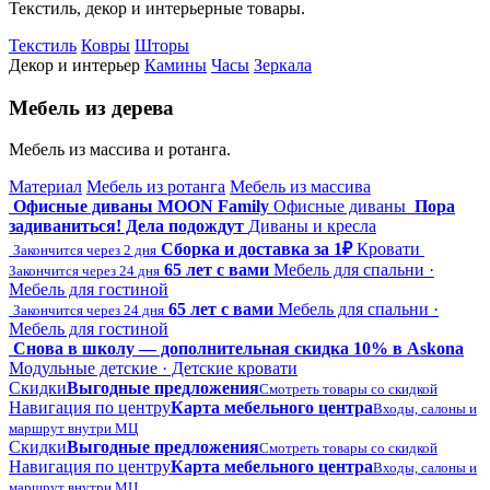
Текстиль, декор и интерьерные товары.
Текстиль
Ковры
Шторы
Декор и интерьер
Камины
Часы
Зеркала
Мебель из дерева
Мебель из массива и ротанга.
Материал
Мебель из ротанга
Мебель из массива
Офисные диваны MOON Family
Офисные диваны
Пора
задиваниться! Дела подождут
Диваны и кресла
Сборка и доставка за 1₽
Кровати
Закончится через 2 дня
65 лет с вами
Мебель для спальни ·
Закончится через 24 дня
Мебель для гостиной
65 лет с вами
Мебель для спальни ·
Закончится через 24 дня
Мебель для гостиной
Снова в школу — дополнительная скидка 10% в Askona
Модульные детские · Детские кровати
Скидки
Выгодные предложения
Смотреть товары со скидкой
Навигация по центру
Карта мебельного центра
Входы, салоны и
маршрут внутри МЦ
Скидки
Выгодные предложения
Смотреть товары со скидкой
Навигация по центру
Карта мебельного центра
Входы, салоны и
маршрут внутри МЦ