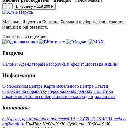
Кабинет руководителя "Венеция"
Салон Массив
В корзину
•
119 200 ₽
Мебельный центр в Кургане. Большой выбор мебели, салонов
и акций в одном месте.
Ищите нас в соцсетях:
Разделы
Салоны
Арендаторам
Рассрочка и кредит
Доставка
Акции
Информация
О мебельном центре
Карта мебельного центра
Статьи
Согласие на обработку персональных данных
Политика
обработки файлов cookie
Политика конфиденциальности
Контакты
г. Курган, пр. Машиностроителей 1А
+7 (3522) 25 40 04
mebel-
ap@mail.ru
Пн-Пт: 10:00–19:30
Суббота: 10:00–19:00