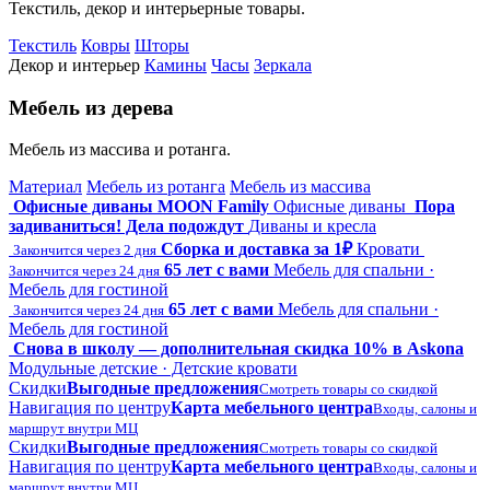
Текстиль, декор и интерьерные товары.
Текстиль
Ковры
Шторы
Декор и интерьер
Камины
Часы
Зеркала
Мебель из дерева
Мебель из массива и ротанга.
Материал
Мебель из ротанга
Мебель из массива
Офисные диваны MOON Family
Офисные диваны
Пора
задиваниться! Дела подождут
Диваны и кресла
Сборка и доставка за 1₽
Кровати
Закончится через 2 дня
65 лет с вами
Мебель для спальни ·
Закончится через 24 дня
Мебель для гостиной
65 лет с вами
Мебель для спальни ·
Закончится через 24 дня
Мебель для гостиной
Снова в школу — дополнительная скидка 10% в Askona
Модульные детские · Детские кровати
Скидки
Выгодные предложения
Смотреть товары со скидкой
Навигация по центру
Карта мебельного центра
Входы, салоны и
маршрут внутри МЦ
Скидки
Выгодные предложения
Смотреть товары со скидкой
Навигация по центру
Карта мебельного центра
Входы, салоны и
маршрут внутри МЦ