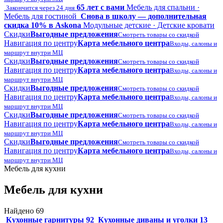
65 лет с вами
Мебель для спальни ·
Закончится через 24 дня
Мебель для гостиной
Снова в школу — дополнительная
скидка 10% в Askona
Модульные детские · Детские кровати
Скидки
Выгодные предложения
Смотреть товары со скидкой
Навигация по центру
Карта мебельного центра
Входы, салоны и
маршрут внутри МЦ
Скидки
Выгодные предложения
Смотреть товары со скидкой
Навигация по центру
Карта мебельного центра
Входы, салоны и
маршрут внутри МЦ
Скидки
Выгодные предложения
Смотреть товары со скидкой
Навигация по центру
Карта мебельного центра
Входы, салоны и
маршрут внутри МЦ
Скидки
Выгодные предложения
Смотреть товары со скидкой
Навигация по центру
Карта мебельного центра
Входы, салоны и
маршрут внутри МЦ
Скидки
Выгодные предложения
Смотреть товары со скидкой
Навигация по центру
Карта мебельного центра
Входы, салоны и
маршрут внутри МЦ
Мебель для кухни
Мебель для кухни
Найдено 69
Кухонные гарнитуры
92
Кухонные диваны и уголки
13