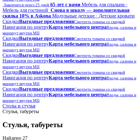
65 лет с вами
Мебель для спальни ·
Закончится через 25 дней
Мебель для гостиной
Снова в школу — дополнительная
скидка 10% в Askona
Модульные детские · Детские кровати
Скидки
Выгодные предложения
Смотреть товары со скидкой
Навигация по центру
Карта мебельного центра
Входы, салоны и
маршрут внутри МЦ
Скидки
Выгодные предложения
Смотреть товары со скидкой
Навигация по центру
Карта мебельного центра
Входы, салоны и
маршрут внутри МЦ
Скидки
Выгодные предложения
Смотреть товары со скидкой
Навигация по центру
Карта мебельного центра
Входы, салоны и
маршрут внутри МЦ
Скидки
Выгодные предложения
Смотреть товары со скидкой
Навигация по центру
Карта мебельного центра
Входы, салоны и
маршрут внутри МЦ
Скидки
Выгодные предложения
Смотреть товары со скидкой
Навигация по центру
Карта мебельного центра
Входы, салоны и
маршрут внутри МЦ
Столы и стулья
Стулья, табуреты
Стулья, табуреты
Найдено 27