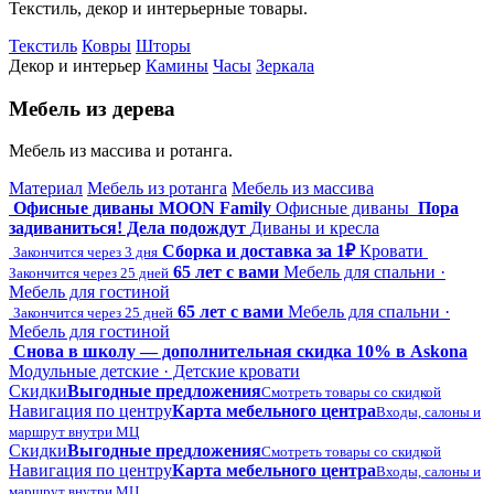
Текстиль, декор и интерьерные товары.
Текстиль
Ковры
Шторы
Декор и интерьер
Камины
Часы
Зеркала
Мебель из дерева
Мебель из массива и ротанга.
Материал
Мебель из ротанга
Мебель из массива
Офисные диваны MOON Family
Офисные диваны
Пора
задиваниться! Дела подождут
Диваны и кресла
Сборка и доставка за 1₽
Кровати
Закончится через 3 дня
65 лет с вами
Мебель для спальни ·
Закончится через 25 дней
Мебель для гостиной
65 лет с вами
Мебель для спальни ·
Закончится через 25 дней
Мебель для гостиной
Снова в школу — дополнительная скидка 10% в Askona
Модульные детские · Детские кровати
Скидки
Выгодные предложения
Смотреть товары со скидкой
Навигация по центру
Карта мебельного центра
Входы, салоны и
маршрут внутри МЦ
Скидки
Выгодные предложения
Смотреть товары со скидкой
Навигация по центру
Карта мебельного центра
Входы, салоны и
маршрут внутри МЦ