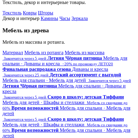
Текстиль, декор и интерьерные товары.
Текстиль
Ковры
Шторы
Декор и интерьер
Камины
Часы
Зеркала
Мебель из дерева
Мебель из массива и ротанга.
Материал
Мебель из ротанга
Мебель из массива
Летняя Чёрная пятница
Мебель для
Закончится через 5 дней
спальни · Диваны и кресла
−20% по промокоду ЛЕТО20
Финальная распродажа сезона
Диваны и кресла
Детский ассортимент с выгодой
Закончится через 25 дней
Мебель для спальни · Мебель для детей
Закончится через 5 дней
Летняя Чёрная пятница
Мебель для спальни · Диваны и
кресла
Скоро в школу: детская Тиффани
Закончится через 5 дней
Мебель для детей · Шкафы и стеллажи
Мебель со скидками до
Время возможностей
Мебель для спальни · Мебель для
60%
детей
Скоро в школу: детская Тиффани
Закончится через 5 дней
Мебель для детей · Шкафы и стеллажи
Мебель со скидками до
Время возможностей
Мебель для спальни · Мебель для
60%
детей