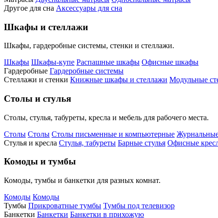
Другое для сна
Аксессуары для сна
Шкафы и стеллажи
Шкафы, гардеробные системы, стенки и стеллажи.
Шкафы
Шкафы-купе
Распашные шкафы
Офисные шкафы
Гардеробные
Гардеробные системы
Стеллажи и стенки
Книжные шкафы и стеллажи
Модульные ст
Столы и стулья
Столы, стулья, табуреты, кресла и мебель для рабочего места.
Столы
Столы
Столы письменные и компьютерные
Журнальные
Стулья и кресла
Стулья, табуреты
Барные стулья
Офисные кресл
Комоды и тумбы
Комоды, тумбы и банкетки для разных комнат.
Комоды
Комоды
Тумбы
Прикроватные тумбы
Тумбы под телевизор
Банкетки
Банкетки
Банкетки в прихожую