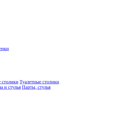
енки
 столики
Туалетные столики
а и стулья
Парты, стулья