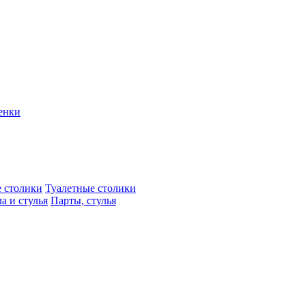
енки
 столики
Туалетные столики
а и стулья
Парты, стулья