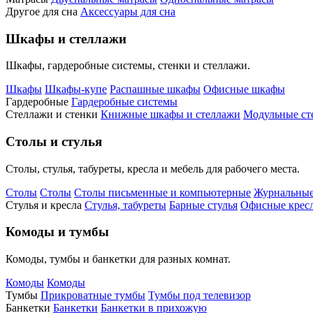
Другое для сна
Аксессуары для сна
Шкафы и стеллажи
Шкафы, гардеробные системы, стенки и стеллажи.
Шкафы
Шкафы-купе
Распашные шкафы
Офисные шкафы
Гардеробные
Гардеробные системы
Стеллажи и стенки
Книжные шкафы и стеллажи
Модульные ст
Столы и стулья
Столы, стулья, табуреты, кресла и мебель для рабочего места.
Столы
Столы
Столы письменные и компьютерные
Журнальные
Стулья и кресла
Стулья, табуреты
Барные стулья
Офисные кресл
Комоды и тумбы
Комоды, тумбы и банкетки для разных комнат.
Комоды
Комоды
Тумбы
Прикроватные тумбы
Тумбы под телевизор
Банкетки
Банкетки
Банкетки в прихожую