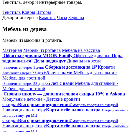
Текстиль, декор и интерьерные товары.
Текстиль
Ковры
Шторы
Декор и интерьер
Камины
Часы
Зеркала
Мебель из дерева
Мебель из массива и ротанга.
Материал
Мебель из ротанга
Мебель из массива
Офисные диваны MOON Family
Офисные диваны
Пора
задиваниться! Дела подождут
Диваны и кресла
Сборка и доставка за 1₽
Кровати
Закончится через 1 день
65 лет с вами
Мебель для спальни ·
Закончится через 23 дня
Мебель для гостиной
65 лет с вами
Мебель для спальни ·
Закончится через 23 дня
Мебель для гостиной
Снова в школу — дополнительная скидка 10% в Askona
Модульные детские · Детские кровати
Скидки
Выгодные предложения
Смотреть товары со скидкой
Навигация по центру
Карта мебельного центра
Входы, салоны и
маршрут внутри МЦ
Скидки
Выгодные предложения
Смотреть товары со скидкой
Навигация по центру
Карта мебельного центра
Входы, салоны и
маршрут внутри МЦ