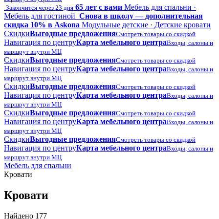
65 лет с вами
Мебель для спальни ·
Закончится через 23 дня
Мебель для гостиной
Снова в школу — дополнительная
скидка 10% в Askona
Модульные детские · Детские кровати
Скидки
Выгодные предложения
Смотреть товары со скидкой
Навигация по центру
Карта мебельного центра
Входы, салоны и
маршрут внутри МЦ
Скидки
Выгодные предложения
Смотреть товары со скидкой
Навигация по центру
Карта мебельного центра
Входы, салоны и
маршрут внутри МЦ
Скидки
Выгодные предложения
Смотреть товары со скидкой
Навигация по центру
Карта мебельного центра
Входы, салоны и
маршрут внутри МЦ
Скидки
Выгодные предложения
Смотреть товары со скидкой
Навигация по центру
Карта мебельного центра
Входы, салоны и
маршрут внутри МЦ
Скидки
Выгодные предложения
Смотреть товары со скидкой
Навигация по центру
Карта мебельного центра
Входы, салоны и
маршрут внутри МЦ
Мебель для спальни
Кровати
Кровати
Найдено 177