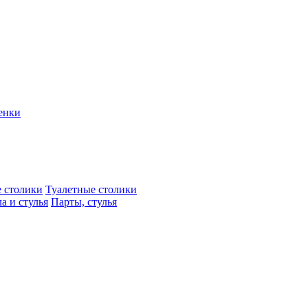
енки
 столики
Туалетные столики
а и стулья
Парты, стулья