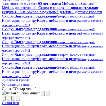
65 лет с вами
Мебель для спальни ·
Закончится через 25 дней
Мебель для гостиной
Снова в школу — дополнительная
скидка 10% в Askona
Модульные детские · Детские кровати
Скидки
Выгодные предложения
Смотреть товары со скидкой
Навигация по центру
Карта мебельного центра
Входы, салоны и
маршрут внутри МЦ
Скидки
Выгодные предложения
Смотреть товары со скидкой
Навигация по центру
Карта мебельного центра
Входы, салоны и
маршрут внутри МЦ
Скидки
Выгодные предложения
Смотреть товары со скидкой
Навигация по центру
Карта мебельного центра
Входы, салоны и
маршрут внутри МЦ
Скидки
Выгодные предложения
Смотреть товары со скидкой
Навигация по центру
Карта мебельного центра
Входы, салоны и
маршрут внутри МЦ
Скидки
Выгодные предложения
Смотреть товары со скидкой
Навигация по центру
Карта мебельного центра
Входы, салоны и
маршрут внутри МЦ
Диваны и кресла
Угловые диваны
Диван "Оскар мини"
Салон Iren