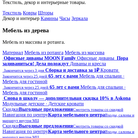
Текстиль, декор и интерьерные товары.
Текстиль
Ковры
Шторы
Декор и интерьер
Камины
Часы
Зеркала
Мебель из дерева
Мебель из массива и ротанга.
Материал
Мебель из ротанга
Мебель из массива
Офисные диваны MOON Family
Офисные диваны
Пора
задиваниться! Дела подождут
Диваны и кресла
Сборка и доставка за 1₽
Кровати
Закончится через 3 дня
65 лет с вами
Мебель для спальни ·
Закончится через 25 дней
Мебель для гостиной
65 лет с вами
Мебель для спальни ·
Закончится через 25 дней
Мебель для гостиной
Снова в школу — дополнительная скидка 10% в Askona
Модульные детские · Детские кровати
Скидки
Выгодные предложения
Смотреть товары со скидкой
Навигация по центру
Карта мебельного центра
Входы, салоны и
маршрут внутри МЦ
Скидки
Выгодные предложения
Смотреть товары со скидкой
Навигация по центру
Карта мебельного центра
Входы, салоны и
маршрут внутри МЦ