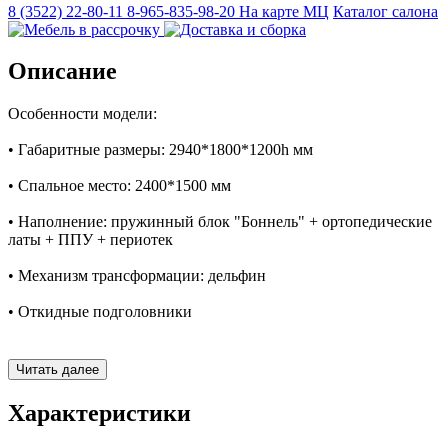
8 (3522) 22-80-11
8-965-835-98-20
На карте МЦ
Каталог салона
Описание
Особенности модели:
• Габаритные размеры: 2940*1800*1200h мм
• Спальное место: 2400*1500 мм
• Наполнение: пружинный блок "Боннель" + ортопедические
латы + ППУ + периотек
• Механизм трансформации: дельфин
• Откидные подголовники
Бельевой короб: есть, под оттоманкой
Читать далее
• Угол оттоманки: универсальный
Характеристики