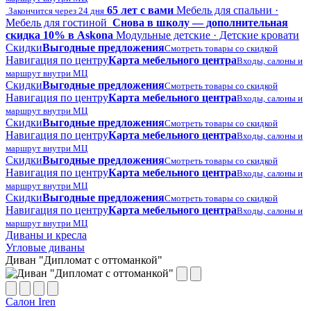
65 лет с вами
Мебель для спальни ·
Закончится через 24 дня
Мебель для гостиной
Снова в школу — дополнительная
скидка 10% в Askona
Модульные детские · Детские кровати
Скидки
Выгодные предложения
Смотреть товары со скидкой
Навигация по центру
Карта мебельного центра
Входы, салоны и
маршрут внутри МЦ
Скидки
Выгодные предложения
Смотреть товары со скидкой
Навигация по центру
Карта мебельного центра
Входы, салоны и
маршрут внутри МЦ
Скидки
Выгодные предложения
Смотреть товары со скидкой
Навигация по центру
Карта мебельного центра
Входы, салоны и
маршрут внутри МЦ
Скидки
Выгодные предложения
Смотреть товары со скидкой
Навигация по центру
Карта мебельного центра
Входы, салоны и
маршрут внутри МЦ
Скидки
Выгодные предложения
Смотреть товары со скидкой
Навигация по центру
Карта мебельного центра
Входы, салоны и
маршрут внутри МЦ
Диваны и кресла
Угловые диваны
Диван "Дипломат с оттоманкой"
Салон Iren