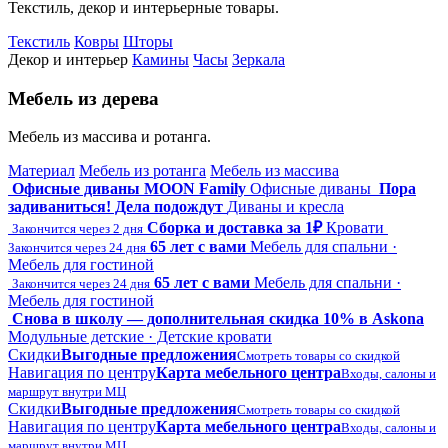
Текстиль, декор и интерьерные товары.
Текстиль
Ковры
Шторы
Декор и интерьер
Камины
Часы
Зеркала
Мебель из дерева
Мебель из массива и ротанга.
Материал
Мебель из ротанга
Мебель из массива
Офисные диваны MOON Family
Офисные диваны
Пора
задиваниться! Дела подождут
Диваны и кресла
Сборка и доставка за 1₽
Кровати
Закончится через 2 дня
65 лет с вами
Мебель для спальни ·
Закончится через 24 дня
Мебель для гостиной
65 лет с вами
Мебель для спальни ·
Закончится через 24 дня
Мебель для гостиной
Снова в школу — дополнительная скидка 10% в Askona
Модульные детские · Детские кровати
Скидки
Выгодные предложения
Смотреть товары со скидкой
Навигация по центру
Карта мебельного центра
Входы, салоны и
маршрут внутри МЦ
Скидки
Выгодные предложения
Смотреть товары со скидкой
Навигация по центру
Карта мебельного центра
Входы, салоны и
маршрут внутри МЦ