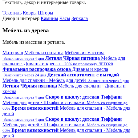
Текстиль, декор и интерьерные товары.
Текстиль
Ковры
Шторы
Декор и интерьер
Камины
Часы
Зеркала
Мебель из дерева
Мебель из массива и ротанга.
Материал
Мебель из ротанга
Мебель из массива
Летняя Чёрная пятница
Мебель для
Закончится через 4 дня
спальни · Диваны и кресла
−20% по промокоду ЛЕТО20
Финальная распродажа сезона
Диваны и кресла
Детский ассортимент с выгодой
Закончится через 24 дня
Мебель для спальни · Мебель для детей
Закончится через 4 дня
Летняя Чёрная пятница
Мебель для спальни · Диваны и
кресла
Скоро в школу: детская Тиффани
Закончится через 4 дня
Мебель для детей · Шкафы и стеллажи
Мебель со скидками до
Время возможностей
Мебель для спальни · Мебель для
60%
детей
Скоро в школу: детская Тиффани
Закончится через 4 дня
Мебель для детей · Шкафы и стеллажи
Мебель со скидками до
Время возможностей
Мебель для спальни · Мебель для
60%
детей