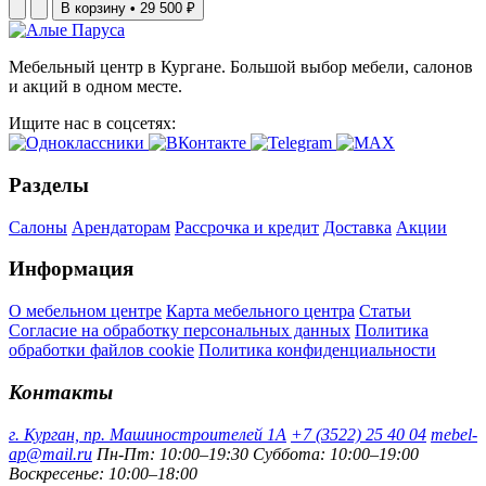
В корзину
•
29 500 ₽
Мебельный центр в Кургане. Большой выбор мебели, салонов
и акций в одном месте.
Ищите нас в соцсетях:
Разделы
Салоны
Арендаторам
Рассрочка и кредит
Доставка
Акции
Информация
О мебельном центре
Карта мебельного центра
Статьи
Согласие на обработку персональных данных
Политика
обработки файлов cookie
Политика конфиденциальности
Контакты
г. Курган, пр. Машиностроителей 1А
+7 (3522) 25 40 04
mebel-
ap@mail.ru
Пн-Пт: 10:00–19:30
Суббота: 10:00–19:00
Воскресенье: 10:00–18:00