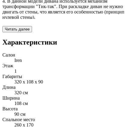
4. В данной модели дивана используется механизм
трансформации "Тик-так". При раскладке диван не нужно
двигать от стены, что является его особенностью (принцип
нулевой стены).
5. При раскладке дивана получается удобное спальное место,
Читать далее
размером 2600x1700.
Характеристики
6. Под сиденьями дивана и оттоманки имеются
вместительные ламинированные бельевые ящики.
Салон
Iren
7. В комплекте с диваном имеются 4 спинные подушки
Этаж
(чехлы съемные).
1
Габариты
8. Данная модель изготавливается на ортопедическом
320 x 108 x 90
основании (латах).
Длина
320 см
9. Диван полностью разборный.
Ширина
108 см
Высота
90 см
Спальное место
260 x 170