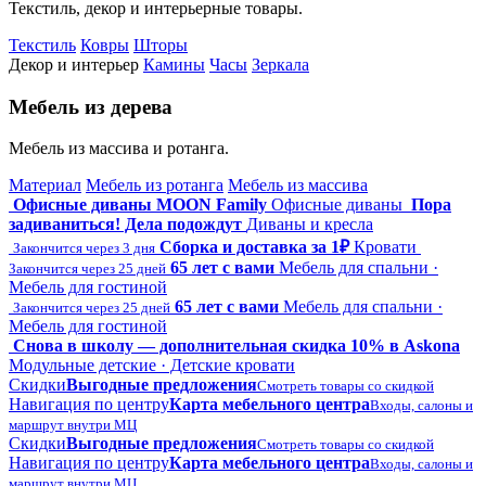
Текстиль, декор и интерьерные товары.
Текстиль
Ковры
Шторы
Декор и интерьер
Камины
Часы
Зеркала
Мебель из дерева
Мебель из массива и ротанга.
Материал
Мебель из ротанга
Мебель из массива
Офисные диваны MOON Family
Офисные диваны
Пора
задиваниться! Дела подождут
Диваны и кресла
Сборка и доставка за 1₽
Кровати
Закончится через 3 дня
65 лет с вами
Мебель для спальни ·
Закончится через 25 дней
Мебель для гостиной
65 лет с вами
Мебель для спальни ·
Закончится через 25 дней
Мебель для гостиной
Снова в школу — дополнительная скидка 10% в Askona
Модульные детские · Детские кровати
Скидки
Выгодные предложения
Смотреть товары со скидкой
Навигация по центру
Карта мебельного центра
Входы, салоны и
маршрут внутри МЦ
Скидки
Выгодные предложения
Смотреть товары со скидкой
Навигация по центру
Карта мебельного центра
Входы, салоны и
маршрут внутри МЦ