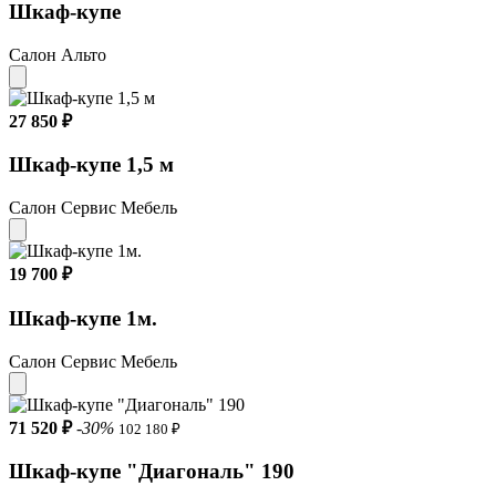
Шкаф-купе
Полки Да
Салон Альто
Штанга Да
Кронштейн Нет
27 850 ₽
Цвет Белый
Шкаф-купе 1,5 м
Гарантия 18 месяцев
Салон Сервис Мебель
Материал фасада МДФ
19 700 ₽
Количество дверей 2
Шкаф-купе 1м.
Зеркало Да
Тип шкафа Шкафы-купе
Салон Сервис Мебель
Оригинальный оттенок Белый / белый акрил / зеркало
71 520 ₽
-30%
102 180 ₽
Шкаф-купе "Диагональ" 190