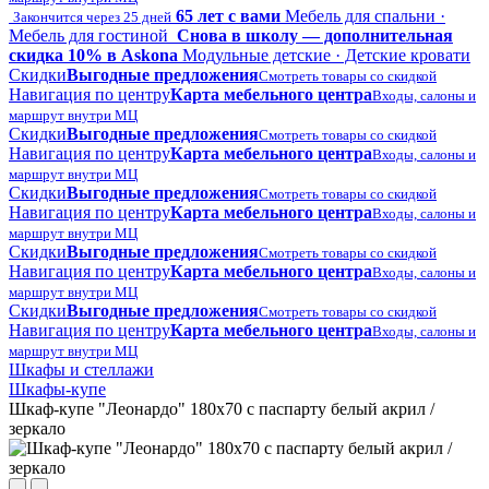
65 лет с вами
Мебель для спальни ·
Закончится через 25 дней
Мебель для гостиной
Снова в школу — дополнительная
скидка 10% в Askona
Модульные детские · Детские кровати
Скидки
Выгодные предложения
Смотреть товары со скидкой
Навигация по центру
Карта мебельного центра
Входы, салоны и
маршрут внутри МЦ
Скидки
Выгодные предложения
Смотреть товары со скидкой
Навигация по центру
Карта мебельного центра
Входы, салоны и
маршрут внутри МЦ
Скидки
Выгодные предложения
Смотреть товары со скидкой
Навигация по центру
Карта мебельного центра
Входы, салоны и
маршрут внутри МЦ
Скидки
Выгодные предложения
Смотреть товары со скидкой
Навигация по центру
Карта мебельного центра
Входы, салоны и
маршрут внутри МЦ
Скидки
Выгодные предложения
Смотреть товары со скидкой
Навигация по центру
Карта мебельного центра
Входы, салоны и
маршрут внутри МЦ
Шкафы и стеллажи
Шкафы-купе
Шкаф-купе "Леонардо" 180x70 с паспарту белый акрил /
зеркало